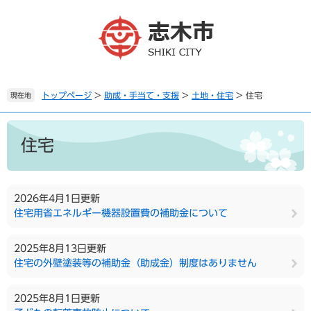
ペ
メ
ー
ニ
ジ
ュ
の
ー
先
を
頭
飛
で
ば
トップページ
>
助成・手当て・支援
>
土地・住宅
>
住宅
現在地
す
し
。
て
本
本
文
住宅
文
へ
2026年4月1日更新
住宅用省エネルギー機器設置費の補助金について
2025年8月13日更新
住宅の外壁塗装等の補助金（助成金）制度はありません
2025年8月1日更新