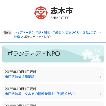
ペ
メ
ー
ニ
ジ
ュ
の
ー
先
を
頭
飛
で
ば
トップページ
>
申請・届出・手続き
>
まちづくり・コミュニティ・
現在地
協働
>
ボランティア・NPO
す
し
。
て
本
本
文
文
ボランティア・NPO
へ
2025年10月1日更新
市民活動参加確認証
2025年10月1日更新
市民活動ポータルでの情報発信をご利用ください