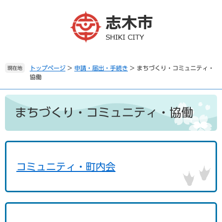
ペ
メ
ー
ニ
ジ
ュ
の
ー
先
を
頭
飛
で
ば
トップページ
>
申請・届出・手続き
>
まちづくり・コミュニティ・
現在地
協働
す
し
。
て
本
本
文
文
まちづくり・コミュニティ・協働
へ
コミュニティ・町内会