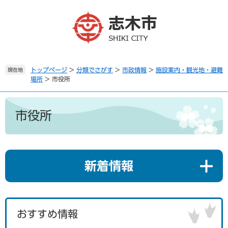
ペ
メ
ー
ニ
ジ
ュ
の
ー
先
を
頭
飛
で
ば
トップページ
>
分類でさがす
>
市政情報
>
施設案内・観光地・避難
現在地
場所
>
市役所
す
し
。
て
本
本
文
文
市役所
へ
新着情報
おすすめ情報