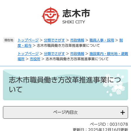
ペ
メ
ー
ニ
ジ
ュ
の
ー
先
を
頭
飛
で
ば
トップページ
>
分類でさがす
>
市政情報
>
職員人事・採用
>
制
現在地
度・給与
>
志木市職員働き方改革推進事業について
す
し
。
て
トップページ
>
分類でさがす
>
市政情報
>
施設案内・観光地・避難
本
場所
>
市役所
>
志木市職員働き方改革推進事業について
文
へ
本
文
志木市職員働き方改革推進事業につ
いて
ページ内目次
ページID：0031078
更新日：2025年12月16日更新