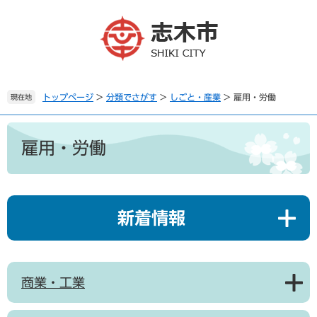
ペ
メ
ー
ニ
ジ
ュ
の
ー
先
を
頭
飛
で
ば
トップページ
>
分類でさがす
>
しごと・産業
>
雇用・労働
現在地
す
し
。
て
本
本
文
雇用・労働
文
へ
新着情報
商業・工業