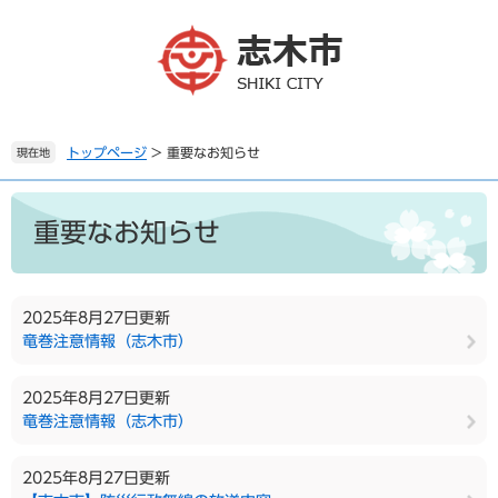
ペ
メ
ー
ニ
ジ
ュ
の
ー
先
を
頭
飛
で
ば
トップページ
>
重要なお知らせ
現在地
す
し
。
て
本
本
文
重要なお知らせ
文
へ
2025年8月27日更新
竜巻注意情報（志木市）
2025年8月27日更新
竜巻注意情報（志木市）
2025年8月27日更新