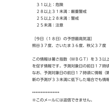
３１以上：危険
２８以上３１未満：厳重警戒
２５以上２８未満：警戒
２５未満：注意
［今日（１８日）の予想最高気温］
熊谷３７度、さいたま３６度、秩父３７度
この情報は暑さ指数（ＷＢＧＴ）を３３以
を促す情報です。予測対象日の前日１７時
なお、予測対象日の前日１７時頃に情報（
新の予測が３３未満に低下した場合でも情
****************
※このメールには返信できません。