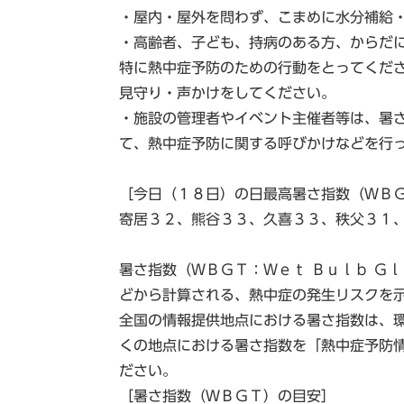
・屋内・屋外を問わず、こまめに水分補給
・高齢者、子ども、持病のある方、からだ
特に熱中症予防のための行動をとってくだ
見守り・声かけをしてください。
・施設の管理者やイベント主催者等は、暑
て、熱中症予防に関する呼びかけなどを行
［今日（１８日）の日最高暑さ指数（ＷＢ
寄居３２、熊谷３３、久喜３３、秩父３１
暑さ指数（ＷＢＧＴ：Ｗｅｔ Ｂｕｌｂ Ｇ
どから計算される、熱中症の発生リスクを
全国の情報提供地点における暑さ指数は、
くの地点における暑さ指数を「熱中症予防
ださい。
［暑さ指数（ＷＢＧＴ）の目安］