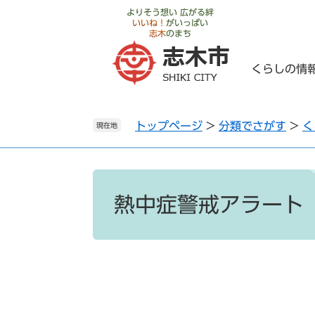
ペ
メ
よりそう想い 広がる絆
いいね！
がいっぱい
ー
ニ
志木
のまち
ジ
ュ
の
ー
くらしの情
先
を
頭
飛
で
ば
トップページ
>
分類でさがす
>
く
す
し
現在地
。
て
本
文
本
へ
文
熱中症警戒アラート