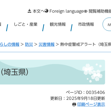
本文へ
Foreign language
閲覧補助機
報
しごと・産業
観光情報
市政情報
M
らしの情報
>
防災
>
災害情報
>
熱中症警戒アラート（埼玉
（埼玉県）
ページID：0035406
更新日：2025年9月18日更新
印刷ページ表示