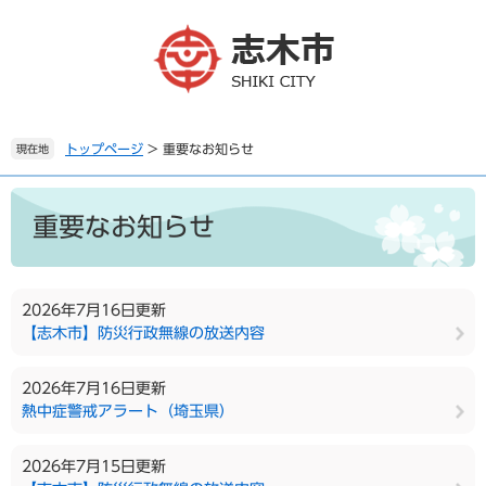
ペ
メ
ー
ニ
ジ
ュ
の
ー
先
を
頭
飛
で
ば
トップページ
>
重要なお知らせ
現在地
す
し
。
て
本
本
文
重要なお知らせ
文
へ
2026年7月16日更新
【志木市】防災行政無線の放送内容
2026年7月16日更新
熱中症警戒アラート（埼玉県）
2026年7月15日更新