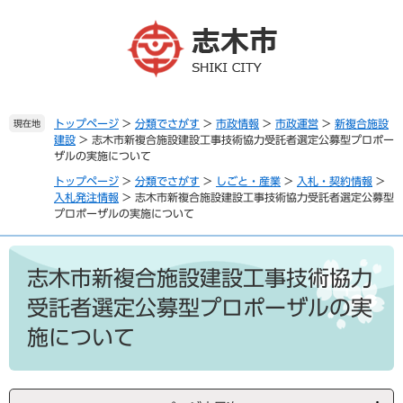
ペ
メ
ー
ニ
ジ
ュ
の
ー
先
を
頭
飛
で
ば
トップページ
>
分類でさがす
>
市政情報
>
市政運営
>
新複合施設
現在地
建設
>
志木市新複合施設建設工事技術協力受託者選定公募型プロポー
す
し
ザルの実施について
。
て
本
トップページ
>
分類でさがす
>
しごと・産業
>
入札・契約情報
>
文
入札発注情報
>
志木市新複合施設建設工事技術協力受託者選定公募型
プロポーザルの実施について
へ
本
文
志木市新複合施設建設工事技術協力
受託者選定公募型プロポーザルの実
施について