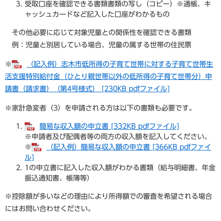
受取口座を確認できる書類書類の写し（コピー）※通帳、キ
ャッシュカードなど記入した口座がわかるもの
その他必要に応じて対象児童との関係性を確認できる書類
例：児童と別居している場合、児童の属する世帯の住民票
※
（記入例）志木市低所得の子育て世帯に対する子育て世帯生
活支援特別給付金（ひとり親世帯以外の低所得の子育て世帯分）申
請書（請求書）（第4号様式） [230KB pdfファイル]
※家計急変者（3）を申請される方は以下の書類も必要です。
簡易な収入額の申立書 [332KB pdfファイル]
※申請者及び配偶者等の両方の収入額を記入してください。
※
（記入例）簡易な収入額の申立書 [366KB pdfファイ
ル]
1の申立書に記入した収入額がわかる書類（給与明細書、年金
振込通知書、帳簿等）
※控除額が多いなどの理由により所得額での審査を希望される場合
にはお問い合わせください。