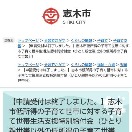
ペ
メ
ー
ニ
ジ
ュ
の
ー
先
を
頭
飛
で
ば
トップページ
>
分類でさがす
>
くらしの情報
>
子育て
>
子育て支
現在地
援
>
【申請受付は終了しました。】志木市低所得の子育て世帯に対す
す
し
る子育て世帯生活支援特別給付金（ひとり親世帯以外の低所得の子育
。
て
て世帯分）
本
文
トップページ
>
分類でさがす
>
くらしの情報
>
福祉・介護
>
児童
>
【申請受付は終了しました。】志木市低所得の子育て世帯に対する
へ
子育て世帯生活支援特別給付金（ひとり親世帯以外の低所得の子育て
世帯分）
本
文
【申請受付は終了しました。】志木
市低所得の子育て世帯に対する子育
て世帯生活支援特別給付金（ひとり
親世帯以外の低所得の子育て世帯