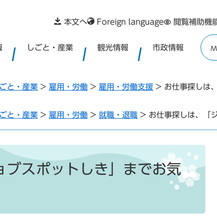
本文へ
Foreign language
閲覧補助機
報
しごと・産業
観光情報
市政情報
M
ごと・産業
>
雇用・労働
>
雇用・労働支援
>
お仕事探しは
ごと・産業
>
雇用・労働
>
就職・退職
>
お仕事探しは、「
ョブスポットしき」までお気