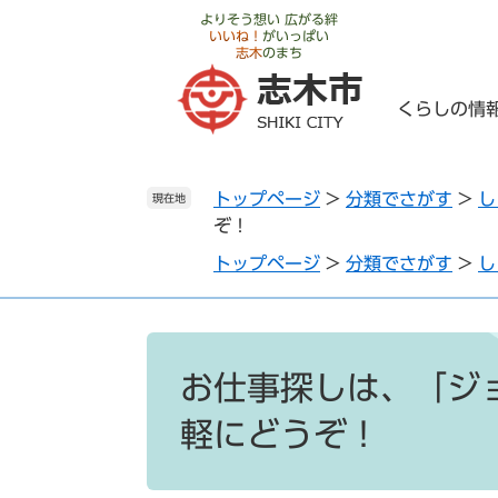
ペ
メ
よりそう想い 広がる絆
いいね！
がいっぱい
ー
ニ
志木
のまち
ジ
ュ
の
ー
くらしの情
先
を
頭
飛
で
ば
トップページ
>
分類でさがす
>
し
す
し
現在地
ぞ！
。
て
本
トップページ
>
分類でさがす
>
し
文
へ
本
文
お仕事探しは、「ジ
軽にどうぞ！