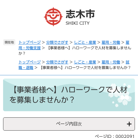
ペ
メ
ー
ニ
ジ
ュ
の
ー
先
を
頭
飛
で
ば
トップページ
>
分類でさがす
>
しごと・産業
>
雇用・労働
>
雇
現在地
用・労働支援
>
【事業者様へ】ハローワークで人材を募集しません
す
し
か？
。
て
本
トップページ
>
分類でさがす
>
しごと・産業
>
雇用・労働
>
就
文
職・退職
>
【事業者様へ】ハローワークで人材を募集しませんか？
へ
本
文
【事業者様へ】ハローワークで人材
を募集しませんか？
ページ内目次
ページID：0002091