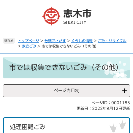
ペ
メ
ー
ニ
ジ
ュ
の
ー
先
を
頭
飛
で
ば
トップページ
>
分類でさがす
>
くらしの情報
>
ごみ・リサイクル
現在地
>
家庭ごみ
>
市では収集できないごみ（その他）
す
し
。
て
本
本
文
文
市では収集できないごみ（その他）
へ
ページ内目次
ページID：0001183
更新日：2022年9月12日更新
処理困難ごみ