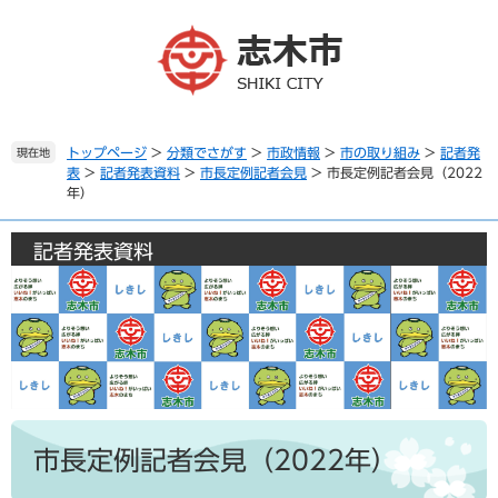
ペ
メ
ー
ニ
ジ
ュ
の
ー
先
を
頭
飛
で
ば
トップページ
>
分類でさがす
>
市政情報
>
市の取り組み
>
記者発
現在地
表
>
記者発表資料
>
市長定例記者会見
>
市長定例記者会見（2022
す
し
年）
。
て
本
文
記者発表資料
へ
本
文
市長定例記者会見（2022年）