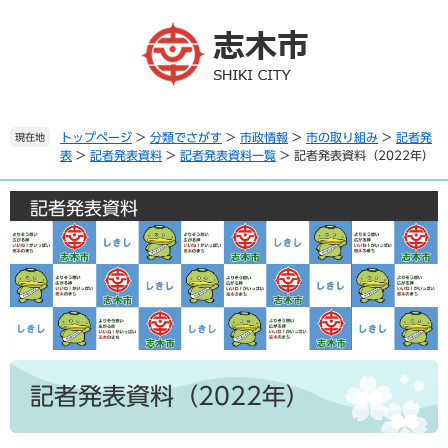
ペ
メ
ー
ニ
ジ
ュ
の
ー
先
を
頭
飛
で
ば
トップページ
>
分類でさがす
>
市政情報
>
市の取り組み
>
記者発
現在地
表
>
記者発表資料
>
記者発表資料一覧
>
記者発表資料（2022年）
す
し
。
て
本
記者発表資料
文
へ
本
文
記者発表資料（2022年）