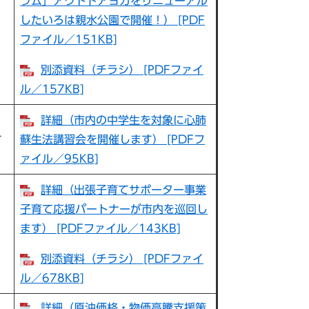
ラム」アウトドアヨガをリニューアル
したいろは親水公園で開催！） [PDF
リ
ファイル／151KB]
別添資料（チラシ） [PDFファイ
ル／157KB]
詳細（市内の中学生を対象に心肺
す
蘇生法講習会を開催します） [PDFフ
ァイル／95KB]
詳細（出張子育てサポーター事業
子育て応援パートナーが市内を巡回し
ます） [PDFファイル／143KB]
別添資料（チラシ） [PDFファイ
ル／678KB]
詳細（原油価格・物価高騰支援策