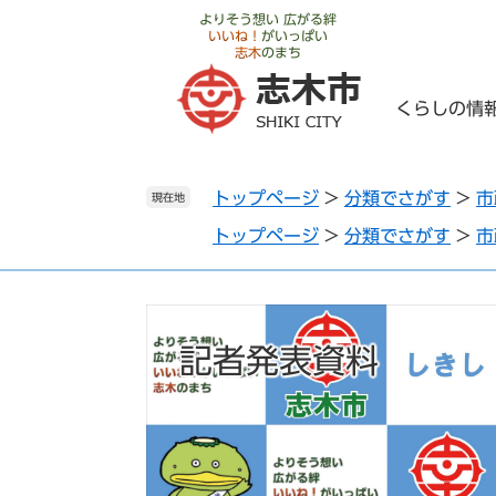
ペ
メ
よりそう想い 広がる絆
いいね！
がいっぱい
ー
ニ
志木
のまち
ジ
ュ
の
ー
くらしの情
先
を
頭
飛
で
ば
トップページ
>
分類でさがす
>
市
す
し
現在地
。
て
トップページ
>
分類でさがす
>
市
本
文
へ
記者発表資料