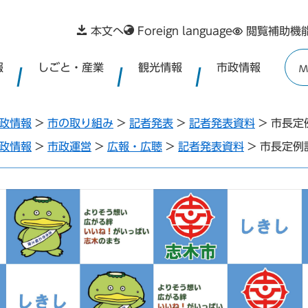
本文へ
Foreign language
閲覧補助機
報
しごと・産業
観光情報
市政情報
M
政情報
>
市の取り組み
>
記者発表
>
記者発表資料
>
市長定
政情報
>
市政運営
>
広報・広聴
>
記者発表資料
>
市長定例