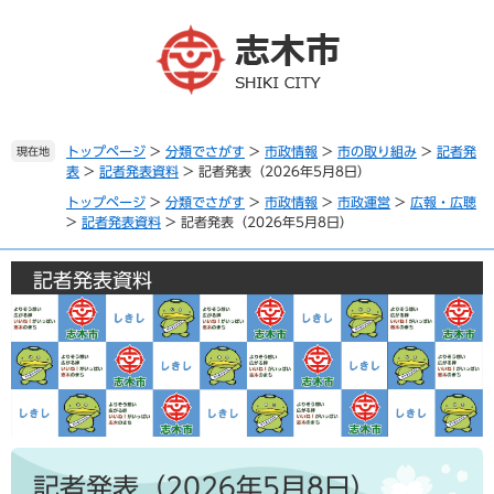
ペ
メ
ー
ニ
ジ
ュ
の
ー
先
を
頭
飛
で
ば
トップページ
>
分類でさがす
>
市政情報
>
市の取り組み
>
記者発
現在地
表
>
記者発表資料
>
記者発表（2026年5月8日）
す
し
。
て
トップページ
>
分類でさがす
>
市政情報
>
市政運営
>
広報・広聴
本
>
記者発表資料
>
記者発表（2026年5月8日）
文
へ
記者発表資料
本
文
記者発表（2026年5月8日）