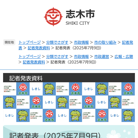
ペ
メ
ー
ニ
ジ
ュ
の
ー
先
を
頭
飛
で
ば
トップページ
>
分類でさがす
>
市政情報
>
市の取り組み
>
記者発
現在地
表
>
記者発表資料
>
記者発表（2025年7月9日）
す
し
。
て
トップページ
>
分類でさがす
>
市政情報
>
市政運営
>
広報・広聴
本
>
記者発表資料
>
記者発表（2025年7月9日）
文
へ
記者発表資料
本
文
記者発表（2025年7月9日）