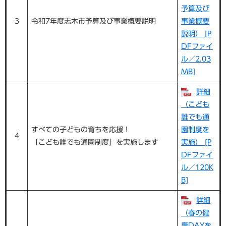
予算及び
3
令和7年度志木市予算及び事業概要説明
事業概要
説明） [P
DFファイ
ル／2.03
MB]
詳細
（こども
誰でも通
すべての子どもの育ちを応援！
園制度を
4
「こども誰でも通園制度」を実施します
実施） [P
DFファイ
ル／120K
B]
詳細
（春の健
康DAYを