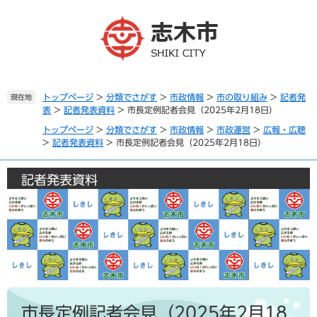
ペ
メ
ー
ニ
ジ
ュ
の
ー
先
を
頭
飛
で
ば
トップページ
>
分類でさがす
>
市政情報
>
市の取り組み
>
記者発
現在地
表
>
記者発表資料
>
市長定例記者会見（2025年2月18日）
す
し
。
て
トップページ
>
分類でさがす
>
市政情報
>
市政運営
>
広報・広聴
本
>
記者発表資料
>
市長定例記者会見（2025年2月18日）
文
へ
記者発表資料
本
文
市長定例記者会見（2025年2月18