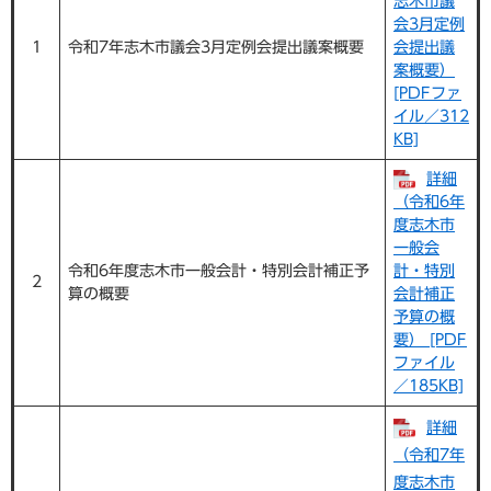
志木市議
会3月定例
1
令和7年志木市議会3月定例会提出議案概要
会提出議
案概要）
[PDFファ
イル／312
KB]
詳細
（令和6年
度志木市
一般会
令和6年度志木市一般会計・特別会計補正予
計・特別
2
算の概要
会計補正
予算の概
要） [PDF
ファイル
／185KB]
詳細
（令和7年
度志木市