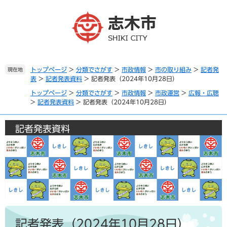
ペ
メ
ー
ニ
ジ
ュ
の
ー
先
を
頭
飛
で
ば
トップページ
>
分類でさがす
>
市政情報
>
市の取り組み
>
記者発
現在地
表
>
記者発表資料
>
記者発表（2024年10月28日）
す
し
。
て
トップページ
>
分類でさがす
>
市政情報
>
市政運営
>
広報・広聴
本
>
記者発表資料
>
記者発表（2024年10月28日）
文
へ
記者発表資料
本
文
記者発表（2024年10月28日）