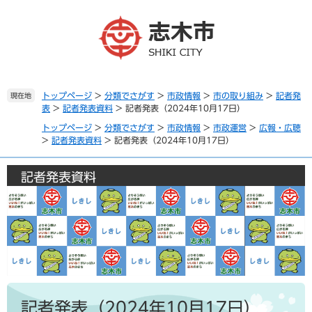
ペ
メ
ー
ニ
ジ
ュ
の
ー
先
を
頭
飛
で
ば
トップページ
>
分類でさがす
>
市政情報
>
市の取り組み
>
記者発
現在地
表
>
記者発表資料
>
記者発表（2024年10月17日）
す
し
。
て
トップページ
>
分類でさがす
>
市政情報
>
市政運営
>
広報・広聴
本
>
記者発表資料
>
記者発表（2024年10月17日）
文
へ
記者発表資料
本
文
記者発表（2024年10月17日）