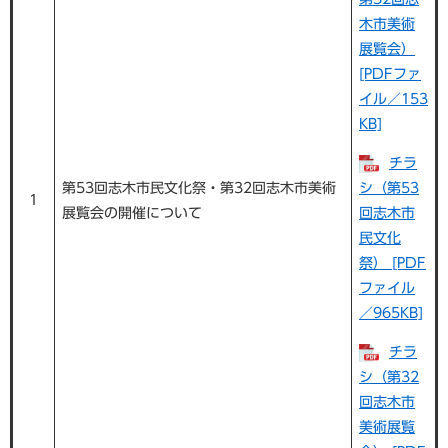
木市美術
展覧会）
[PDFファ
イル／153
KB]
チラ
第53回志木市民文化祭・第32回志木市美術
シ（第53
1
展覧会の開催について
回志木市
民文化
祭） [PDF
ファイル
／965KB]
チラ
シ（第32
回志木市
美術展覧