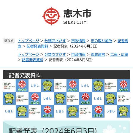
ペ
メ
ー
ニ
ジ
ュ
の
ー
先
を
頭
飛
で
ば
トップページ
>
分類でさがす
>
市政情報
>
市の取り組み
>
記者発
現在地
表
>
記者発表資料
>
記者発表（2024年6月3日）
す
し
。
て
トップページ
>
分類でさがす
>
市政情報
>
市政運営
>
広報・広聴
本
>
記者発表資料
>
記者発表（2024年6月3日）
文
へ
記者発表資料
本
文
記者発表（2024年6月3日）