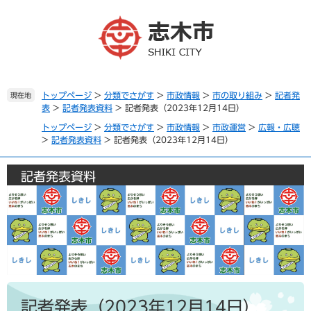
ペ
メ
ー
ニ
ジ
ュ
の
ー
先
を
頭
飛
で
ば
トップページ
>
分類でさがす
>
市政情報
>
市の取り組み
>
記者発
現在地
表
>
記者発表資料
>
記者発表（2023年12月14日）
す
し
。
て
トップページ
>
分類でさがす
>
市政情報
>
市政運営
>
広報・広聴
本
>
記者発表資料
>
記者発表（2023年12月14日）
文
へ
記者発表資料
本
文
記者発表（2023年12月14日）