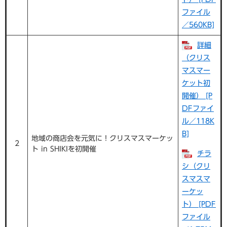
ファイル
／560KB]
詳細
（クリス
マスマー
ケット初
開催） [P
DFファイ
ル／118K
B]
地域の商店会を元気に！クリスマスマーケッ
2
ト in SHIKIを初開催
チラ
シ（クリ
スマスマ
ーケッ
ト） [PDF
ファイル