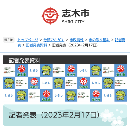
ペ
メ
ー
ニ
ジ
ュ
の
ー
先
を
頭
飛
で
ば
トップページ
>
分類でさがす
>
市政情報
>
市の取り組み
>
記者発
現在地
表
>
記者発表資料
>
記者発表（2023年2月17日）
す
し
。
て
本
記者発表資料
文
へ
本
文
記者発表（2023年2月17日）