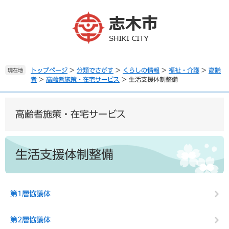
ペ
メ
ー
ニ
ジ
ュ
の
ー
先
を
頭
飛
で
ば
トップページ
>
分類でさがす
>
くらしの情報
>
福祉・介護
>
高齢
現在地
者
>
高齢者施策・在宅サービス
>
生活支援体制整備
す
し
。
て
本
文
高齢者施策・在宅サービス
へ
本
文
生活支援体制整備
第1層協議体
第2層協議体