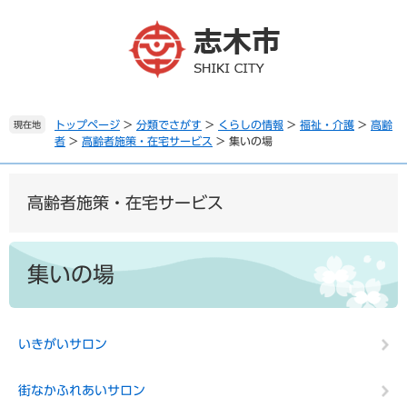
ペ
メ
ー
ニ
ジ
ュ
の
ー
先
を
頭
飛
で
ば
トップページ
>
分類でさがす
>
くらしの情報
>
福祉・介護
>
高齢
現在地
者
>
高齢者施策・在宅サービス
>
集いの場
す
し
。
て
本
文
高齢者施策・在宅サービス
へ
本
文
集いの場
いきがいサロン
街なかふれあいサロン