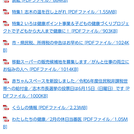
表紙 [PDFファイル／884KB]
特集1 志木の温を召し上がれ [PDFファイル／1.55MB]
特集2 いろは健康ポイント事業＆子どもの健康づくりプロジェ
クトで子どもから大人まで健康に！ [PDFファイル／903KB]
市・県民税、所得税の申告はお早めに [PDFファイル／1024K
B]
移動スーパーの販売候補地を募集します／がんと仕事の両立に
お悩みの人へ [PDFファイル／1014KB]
赤ちゃんスペースを新設しました／令和6年度住民税非課税世
帯への給付金／志木市長選挙の投票日は6月15日（日曜日）です [P
DFファイル／1000KB]
くらしの情報 [PDFファイル／2.23MB]
わたしたちの健康／2月の休日当番医 [PDFファイル／1.05M
B]