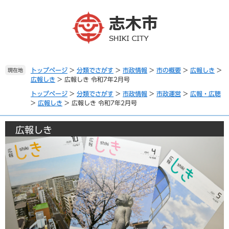
ペ
メ
ー
ニ
ジ
ュ
の
ー
先
を
頭
飛
で
ば
トップページ
>
分類でさがす
>
市政情報
>
市の概要
>
広報しき
>
現在地
広報しき
>
広報しき 令和7年2月号
す
し
。
て
トップページ
>
分類でさがす
>
市政情報
>
市政運営
>
広報・広聴
本
>
広報しき
>
広報しき 令和7年2月号
文
へ
広報しき