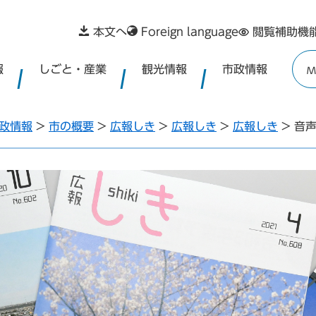
本文へ
Foreign language
閲覧補助機
報
しごと・産業
観光情報
市政情報
M
政情報
>
市の概要
>
広報しき
>
広報しき
>
広報しき
>
音