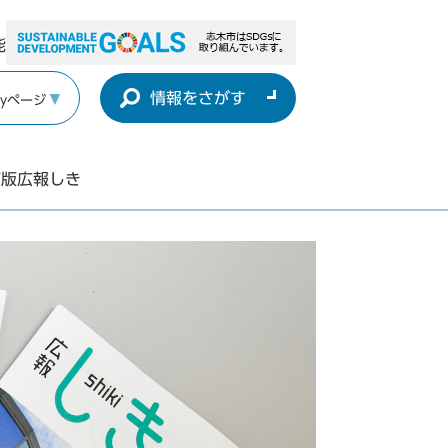
能
情報をさがす
yページ
声版広報しき