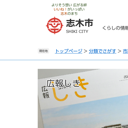
ペ
メ
よりそう想い 広がる絆
いいね！
がいっぱい
ー
ニ
志木
のまち
ジ
ュ
の
ー
くらしの情
先
を
頭
飛
で
ば
トップページ
>
分類でさがす
>
市
す
し
現在地
。
て
本
文
へ
広報しき