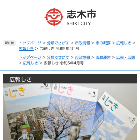
ペ
メ
ー
ニ
ジ
ュ
の
ー
先
を
頭
飛
で
ば
トップページ
>
分類でさがす
>
市政情報
>
市の概要
>
広報しき
>
現在地
広報しき
>
広報しき 令和5年4月号
す
し
。
て
トップページ
>
分類でさがす
>
市政情報
>
市政運営
>
広報・広聴
本
>
広報しき
>
広報しき 令和5年4月号
文
へ
広報しき