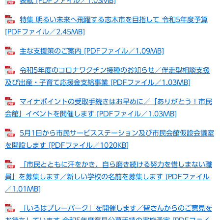
表紙 [PDFファイル／1.03MB]
特集 明るい未来へ飛躍する志木市を目指して 令和5年度予算
[PDFファイル／2.45MB]
主な支援策のご案内 [PDFファイル／1.09MB]
令和5年度のコロナワクチン接種のお知らせ／伴走型相談支援
及び出産・子育て応援金支給事業 [PDFファイル／1.03MB]
マイナポイントの受取手続きはお早めに／「ありがとう！市民
会館」イベントを開催します [PDFファイル／1.03MB]
5月1日から市民サービスステーション及び市民会館仮設会議室
を開設します [PDFファイル／1020KB]
「市民とともに汗をかき、自ら磨き続ける努力を惜しまない職
員」を募集します／新しい学校の名前を募集します [PDFファイル
／1.01MB]
「いろはプレーパーク」を開催します／皆さんからのご意見を