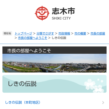
ペ
メ
ー
ニ
ジ
ュ
の
ー
先
を
頭
飛
で
ば
トップページ
>
分類でさがす
>
市政情報
>
市の概要
>
市長の部屋
現在地
>
市長の部屋へようこそ
>
しきの伝説
す
し
。
て
本
市長の部屋へようこそ
文
へ
本
文
しきの伝説
しきの伝説（本町地区）