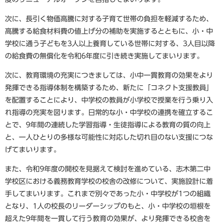
次に、長引く物価高騰に対する子育て世帯の負担を軽減するため、
高騰する給食材料費の値上げ分の補助を実施するとともに、小・中
学校に通う子どもを3人以上養育している世帯に対する、3人目以降
の給食費の無償化を令和6年度に引き続き実施してまいります。
次に、教育環境の充実につきましては、小中一貫教育の効果をより
発揮できる指導体制を構築するため、新たに「コネクト支援教員」
を配置することにより、中学校の教員が小学校で授業を行う乗り入
れ指導の充実を図ります。日常的な小・中学校の連携を確立するこ
とで、9年間の連続した学習指導・生徒指導による教育の質の向上
と、一人ひとりの多様な可能性に対応した切れ目のない支援につな
げてまいります。
また、令和9年度の開校を見据えて検討を進めている、志木第二中
学校区における義務教育学校の校舎の改修について、実施設計に着
手してまいります。これまで別々であった小・中学校が1つの組織
となり、1人の校長のリーダーシップのもと、小・中学校の垣根を
超えた9年間を一貫して行う教育の効果が、より発揮できる校舎を