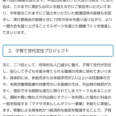
第10回の開催を迎えます。平成26年度のプレ大会から始まった本大
会は、これまでに累計5,600人を超える方にご参加をいただいてお
り、今年度はこれまでにご協力をいただいた関連団体の皆様もお招
きし、実行委員会の皆様と共に10年の歩みを振り返りながら、より
一層大会を盛り上げることでスポーツを通じた健康づくりを推進し
てまいります。
2．子育て世代定住プロジェクト
次に、二つ目として、将来的な人口減少に備え、子育て世代が定住
し、安心して子どもを産み育てられる環境の充実に努めてまいりま
す。具体的には、多胎児または未就学児が2人以上いる妊産婦の方
や、未熟児養育医療の対象児のいる産婦の方は、外出時の負担が大
きく、受診できる病院も遠方に限られてしまうケースもあることか
ら、通院や買い物などの外出時にタクシーを利用した場合に料金の
一部を助成する「ママサポあんしんタクシー事業」を新たに実施し
ます。移動による身体的かつ経済的な負担を軽減することで、子育