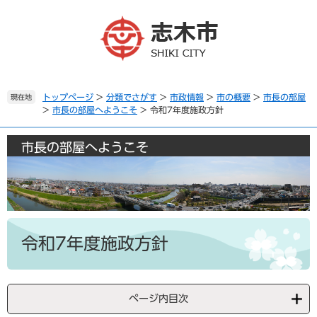
ペ
メ
ー
ニ
ジ
ュ
の
ー
先
を
頭
飛
で
ば
トップページ
>
分類でさがす
>
市政情報
>
市の概要
>
市長の部屋
現在地
>
市長の部屋へようこそ
>
令和7年度施政方針
す
し
。
て
本
市長の部屋へようこそ
文
へ
本
文
令和7年度施政方針
ページ内目次