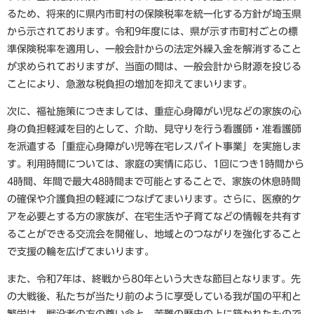
るため、将来的に県内市町村の保険税率を統一化する方針が埼玉県
から示されております。令和9年度には、県が示す市町村ごとの標
準保険税率を適用し、一般会計からの法定外繰入金を解消すること
が求められておりますが、当面の間は、一般会計から財源を投じる
ことにより、急激な税負担の増加を抑えてまいります。
次に、福祉施策につきましては、重症心身障がい児などの家族の心
身の負担軽減を目的として、介助、見守りを行う看護師・准看護師
を派遣する「重症心身障がい児等在宅レスパイト事業」を実施しま
す。利用時間については、家庭の実情に応じ、1回につき1時間から
4時間、年間で最大48時間まで可能とすることで、家族の休息時間
の確保や介護負担の軽減につなげてまいります。さらに、医療的ケ
アを必要とする方の家族が、在宅生活や子育てなどの情報を共有す
ることができる交流会を開催し、地域とのつながりを強化すること
で支援の輪を広げてまいります。
また、令和7年は、終戦から80年という大きな節目となります。先
の大戦後、私たちが当たり前のように享受している我が国の平和と
繁栄は、戦没者の方の尊い命と、苦難の歴史の上に築かれたもので