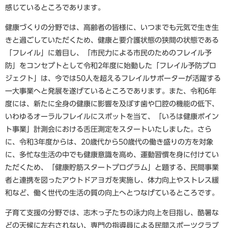
感じているところであります。
健康づくりの分野では、高齢者の皆様に、いつまでも元気で生き生
きと過ごしていただくため、健康と要介護状態の狭間の状態である
「フレイル」に着目し、「市民力による市民のためのフレイル予
防」をコンセプトとして令和2年度に始動した「フレイル予防プロ
ジェクト」は、今では50人を超えるフレイルサポーターが活躍する
一大事業へと発展を遂げているところであります。また、令和6年
度には、新たに全身の健康に影響を及ぼす歯や口腔の機能の低下、
いわゆるオーラルフレイルにスポットを当て、「いろは健康ポイン
ト事業」計測会における舌圧測定をスタートいたしました。さら
に、令和3年度からは、20歳代から50歳代の働き盛りの方を対象
に、多忙な生活の中でも健康意識を高め、運動習慣を身に付けてい
ただくため、「健康貯筋スタートプログラム」と題する、民間事業
者と連携を図ったアウトドアヨガを実施し、体力向上やストレス緩
和など、働く世代の生活の質の向上へとつなげているところです。
子育て支援の分野では、志木っ子たちの泳力向上を目指し、酷暑な
どの天候に左右されない、専門の指導員による民間スポーツクラブ