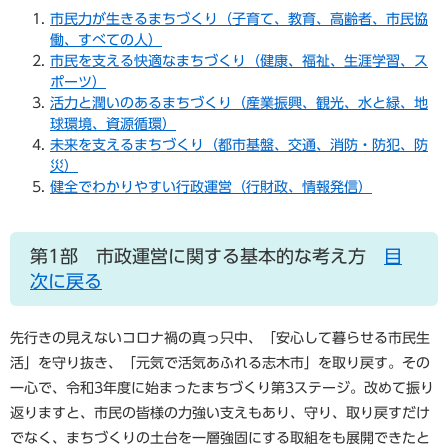
市民力が生きるまちづくり（子育て、教育、高齢者、市民協
働、すべての人）
市民を支える快適なまちづくり（健康、福祉、生涯学習、ス
ポーツ）
活力と潤いのあるまちづくり（産業振興、観光、水と緑、地
球環境、資源循環）
未来を支えるまちづくり（都市基盤、交通、消防・防犯、防
災）
健全でわかりやすい行政運営（行財政、情報発信）
第1部 市政運営に関する基本的な考え方
目
次に戻る
先行きの見えないコロナ禍の真っ只中、「安心して暮らせる市民生
活」を守り抜き、「元気で活気あふれる志木市」を取り戻す。その
一心で、令和3年度に始まったまちづくり第3ステージ。改めて振り
返りますと、市民の皆様の力強い支えもあり、守り、取り戻すだけ
でなく、まちづくりの土台を一層強固にする取組をも展開できたと