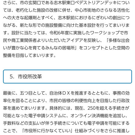
さらに、市の玄関口である志木駅東口ペデストリアンデッキについ
ては、老朽化した施設の改修に併せ、中心市街地のさらなる活性化
への大きな起爆剤とすべく、志木駅前におけるにぎわいの創出につ
ながる、新たな形での施設整備に向けた基本設計を行ってまいりま
す。設計に当たっては、令和6年度に実施したワークショップで市
民や商工業関係者よりいただいたアイデアを反映し、「多様な出会
いが豊かな心を育てるみんなの居場所」をコンセプトとした空間の
整備を目指してまいります。
5．市役所改革
最後に、五つ目として、自治体ＤＸを推進するとともに、事務の効
率化を図ることにより、市民の皆様の利便性向上を目指した行政改
革を進めてまいります。具体的には、現在、250を超える手続きが
可能となった電子申請システムに、オンライン決済機能を追加し、
手数料などの支払いが伴う手続きについても電子申請を可能にする
ことで、「市役所に行かなくていい」仕組みづくりをさらに推進し