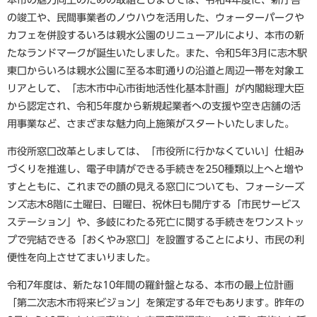
の竣工や、民間事業者のノウハウを活用した、ウォーターパークや
カフェを併設するいろは親水公園のリニューアルにより、本市の新
たなランドマークが誕生いたしました。また、令和5年3月に志木駅
東口からいろは親水公園に至る本町通りの沿道と周辺一帯を対象エ
リアとして、「志木市中心市街地活性化基本計画」が内閣総理大臣
から認定され、令和5年度から新規起業者への支援や空き店舗の活
用事業など、さまざまな魅力向上施策がスタートいたしました。
市役所窓口改革としましては、「市役所に行かなくていい」仕組み
づくりを推進し、電子申請ができる手続きを250種類以上へと増や
すとともに、これまでの顔の見える窓口についても、フォーシーズ
ンズ志木8階に土曜日、日曜日、祝休日も開庁する「市民サービス
ステーション」や、多岐にわたる死亡に関する手続きをワンストッ
プで完結できる「おくやみ窓口」を設置することにより、市民の利
便性を向上させてまいりました。
令和7年度は、新たな10年間の羅針盤となる、本市の最上位計画
「第二次志木市将来ビジョン」を策定する年でもあります。昨年の