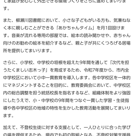
て家庭が安心して外出できる環境づくりをさらに進めてまいりま
す。
また、柳瀬川図書館において、小さな子どもがいる方も、気兼ねな
く本に親しむことができる「あかちゃんタイム」を月1回設けま
す。音楽が流れる専用の部屋では、絵本の読み聞かせや、赤ちゃん
向けのお勧めの絵本を紹介するなど、親と子が共にくつろげる居場
所を提供してまいります。
さらに、小学校、中学校の垣根を超えた9年間を通して「次代を担
うたくましい志木っ子」を育成するため、令和7年度から、市内全
中学校区において小中一貫教育を導入します。各中学校区を一体的
にマネジメントすることを目的に、教育委員会において、中学校区
内の総合調整を担う統括校長を指名するなど、組織体制をより強固
にしたうえで、小・中学校の9年間をつなぐ一貫した学習・生徒指
導や各中学校区の地域の特性を生かした教育活動を展開してまいり
ます。
加えて、不登校生徒に対する支援として、一人ひとりに合った学び
の場を提供するため、県内でも初の取組となる、不登校対策支援員