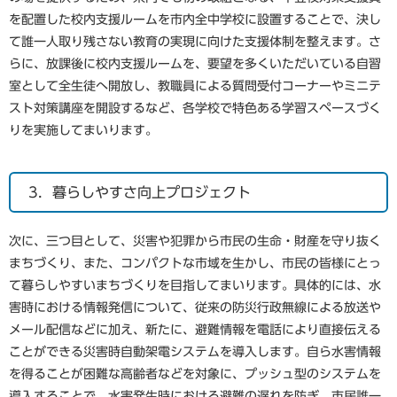
を配置した校内支援ルームを市内全中学校に設置することで、決し
て誰一人取り残さない教育の実現に向けた支援体制を整えます。さ
らに、放課後に校内支援ルームを、要望を多くいただいている自習
室として全生徒へ開放し、教職員による質問受付コーナーやミニテ
スト対策講座を開設するなど、各学校で特色ある学習スペースづく
りを実施してまいります。
3．暮らしやすさ向上プロジェクト
次に、三つ目として、災害や犯罪から市民の生命・財産を守り抜く
まちづくり、また、コンパクトな市域を生かし、市民の皆様にとっ
て暮らしやすいまちづくりを目指してまいります。具体的には、水
害時における情報発信について、従来の防災行政無線による放送や
メール配信などに加え、新たに、避難情報を電話により直接伝える
ことができる災害時自動架電システムを導入します。自ら水害情報
を得ることが困難な高齢者などを対象に、プッシュ型のシステムを
導入することで、水害発生時における避難の遅れを防ぎ、市民誰一