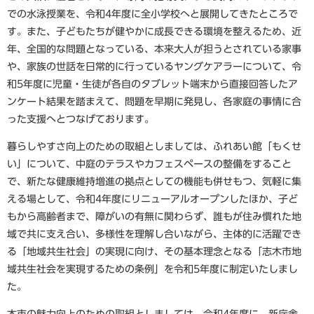
での水泳授業を、令和4年度に全小学校へと展開してきたところで
す。また、子どもたちが健やかに成長できる環境を整えるため、近
年、全国的な問題となっている、本来大人が担うとされている家事
や、家族の世話を日常的に行っているヤングケアラーについて、令
和5年度に児童・生徒が各自のタブレット端末から直接回答したア
ンケート結果を踏まえて、問題を早期に発見し、各家庭の事情に合
った支援へとつなげております。
暮らしやすさ向上のための取組としましては、ふれあい館「もくせ
い」について、中庭のテラスやカフェスペースの整備をすること
で、新たな健康維持増進の拠点としての機能も併せもつ、気軽に集
える場として、令和4年度にリニューアルオープンしたほか、子ど
もから高齢者まで、障がいの有無に関わらず、誰もが住み慣れた地
域で共に支え合い、多様性を理解し合いながら、主体的に活躍でき
る「地域共生社会」の実現に向け、その基本理念となる「志木市地
域共生社会を実現するための条例」を令和5年度に制定いたしまし
た。
本市の魅力向上のための取組としましては、令和4年度に、新庁舎