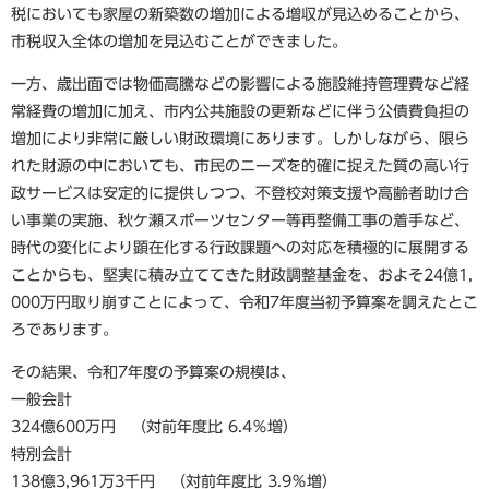
税においても家屋の新築数の増加による増収が見込めることから、
市税収入全体の増加を見込むことができました。
一方、歳出面では物価高騰などの影響による施設維持管理費など経
常経費の増加に加え、市内公共施設の更新などに伴う公債費負担の
増加により非常に厳しい財政環境にあります。しかしながら、限ら
れた財源の中においても、市民のニーズを的確に捉えた質の高い行
政サービスは安定的に提供しつつ、不登校対策支援や高齢者助け合
い事業の実施、秋ケ瀬スポーツセンター等再整備工事の着手など、
時代の変化により顕在化する行政課題への対応を積極的に展開する
ことからも、堅実に積み立ててきた財政調整基金を、およそ24億1,
000万円取り崩すことによって、令和7年度当初予算案を調えたとこ
ろであります。
その結果、令和7年度の予算案の規模は、
一般会計
324億600万円 （対前年度比 6.4％増）
特別会計
138億3,961万3千円 （対前年度比 3.9％増）