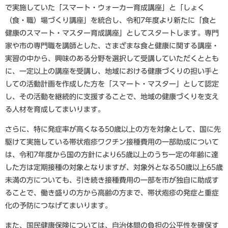
で実施していた「スマート・ウォーカー育成講座」と「しょく
（食・職）場づくり講座」を統合し、令和7年度より新たに「食と
健康のスマート・マスター育成講座」としてスタートします。専門
家や市の専門職を講師とした、さまざまな食と健康に関する講座・
実習の中から、興味のある分野を選択して受講していただくととも
に、一定以上の講座を受講し、地域における健康づくりの担い手と
しての活動計画を作成した方を「スマート・マスター」として認定
し、その活動を継続的に支援することで、地域の健康づくりを支え
る人材を育成してまいります。
さらに、特に発症率が高くなる50歳以上の方を対象として、国に先
駆けて実施している帯状疱疹ワクチン接種費用の一部助成について
は、令和7年度から国の方針により65歳以上のうち一定の年齢に達
した方は定期接種の対象となりますが、対象外となる50歳以上65歳
未満の方についても、引き続き接種費用の一部を市が独自に助成す
ることで、働き盛りの方から高齢の方まで、帯状疱疹の発症と重症
化の予防につなげてまいります。
また、国民健康保険については、自治体間の負担の公平性を確保す