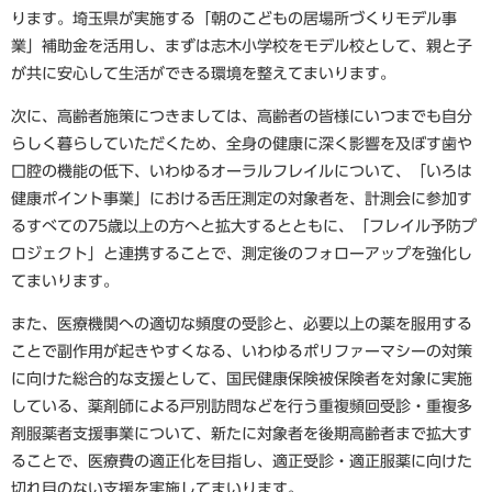
ります。埼玉県が実施する「朝のこどもの居場所づくりモデル事
業」補助金を活用し、まずは志木小学校をモデル校として、親と子
が共に安心して生活ができる環境を整えてまいります。
次に、高齢者施策につきましては、高齢者の皆様にいつまでも自分
らしく暮らしていただくため、全身の健康に深く影響を及ぼす歯や
口腔の機能の低下、いわゆるオーラルフレイルについて、「いろは
健康ポイント事業」における舌圧測定の対象者を、計測会に参加す
るすべての75歳以上の方へと拡大するとともに、「フレイル予防プ
ロジェクト」と連携することで、測定後のフォローアップを強化し
てまいります。
また、医療機関への適切な頻度の受診と、必要以上の薬を服用する
ことで副作用が起きやすくなる、いわゆるポリファーマシーの対策
に向けた総合的な支援として、国民健康保険被保険者を対象に実施
している、薬剤師による戸別訪問などを行う重複頻回受診・重複多
剤服薬者支援事業について、新たに対象者を後期高齢者まで拡大す
ることで、医療費の適正化を目指し、適正受診・適正服薬に向けた
切れ目のない支援を実施してまいります。