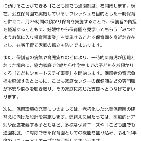
に預けることができる「こども誰でも通園制度」を開始します。現
在、公立保育園で実施しているリフレッシュを目的とした一時保育
と併せて、月26時間の預かり保育を実施することで、保護者の負担
を軽減するとともに、妊娠中から保育園を見学してもらう「みつけ
ようお気に入り保育園事業」を実施することで保育園を身近な存在
とし、在宅子育て家庭の孤立を防いでまいります。
また、保護者の病気や育児疲れなどにより、一時的に育児が困難と
なった場合に、協力家庭で2歳から中学生までの子どもをお預かり
する「こどもショートステイ事業」を開始します。保護者の育児負
担を軽減するとともに、こども家庭センターの保健師などの専門職
が不安や悩みを聴き取り、その家庭に応じた支援へとつなげてまい
ります。
次に、保育環境の充実につきましては、老朽化した北美保育園の建
替えに向けた設計を実施します。建替えに当たっては、医療的ケア
児や配慮を要する子どもなど、多様な保育ニーズや「こども誰でも
通園制度」に対応できる保育園としての機能を盛り込み、令和10年
度のリニューアルオープンを目指してまいります。