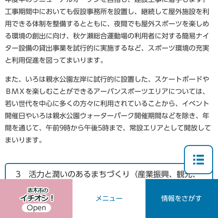
工事期間中においても仮設事務所を設置し、継続して屋外施設を利
用できる体制を整備するとともに、夜間でも屋外スポーツを楽しめ
る環境の創出に向け、秋ケ瀬総合運動場の利用者に対する簡易ナイ
ター設備の貸出事業を試行的に実施するなど、スポーツ環境の充実
と利用促進を図ってまいります。
また、いろは親水公園左岸に試行的に設置した、スケートボードや
ＢＭＸを楽しむことができるアーバンスポーツエリアについては、
若い世代を中心に多くの方々に利用されていることから、イベント
開催日やいろは親水公園ウォーターパーク開催期間などを除き、年
間を通じて、午前9時から午後5時まで、常設エリアとして開放して
まいります。
3
活力と潤いのあるまちづくり（産業振興、観光、
水と緑、地球環境、資源循環）
目次に戻る
メニュー
情報をさがす
Open
産業振興につきましては、「志木市中心市街地活性化基本計画」に