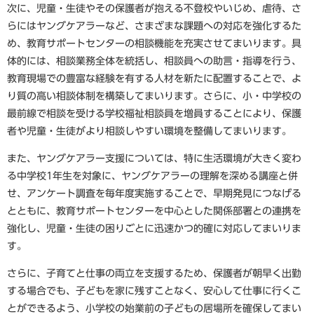
次に、児童・生徒やその保護者が抱える不登校やいじめ、虐待、さ
らにはヤングケアラーなど、さまざまな課題への対応を強化するた
め、教育サポートセンターの相談機能を充実させてまいります。具
体的には、相談業務全体を統括し、相談員への助言・指導を行う、
教育現場での豊富な経験を有する人材を新たに配置することで、よ
り質の高い相談体制を構築してまいります。さらに、小・中学校の
最前線で相談を受ける学校福祉相談員を増員することにより、保護
者や児童・生徒がより相談しやすい環境を整備してまいります。
また、ヤングケアラー支援については、特に生活環境が大きく変わ
る中学校1年生を対象に、ヤングケアラーの理解を深める講座と併
せ、アンケート調査を毎年度実施することで、早期発見につなげる
とともに、教育サポートセンターを中心とした関係部署との連携を
強化し、児童・生徒の困りごとに迅速かつ的確に対応してまいりま
す。
さらに、子育てと仕事の両立を支援するため、保護者が朝早く出勤
する場合でも、子どもを家に残すことなく、安心して仕事に行くこ
とができるよう、小学校の始業前の子どもの居場所を確保してまい