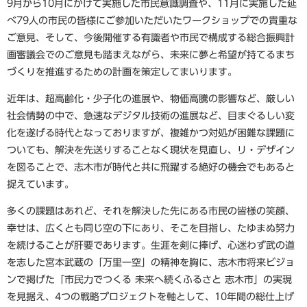
9月から10月にかけて実施した市民意識調査や、11月に実施した延
べ79人の市民の皆様にご参加いただいたワークショップでの貴重な
ご意見、そして、今後開催する有識者や市民で構成する総合振興計
画審議会でのご意見も踏まえながら、未来に夢と希望が持てるまち
づくりを推進するための計画を策定してまいります。
近年は、超高齢化・少子化の進展や、物価高騰の影響など、厳しい
社会情勢の中で、急速なデジタル技術の進展など、目まぐるしい変
化を遂げる時代となっておりますが、複雑かつ対処が困難な課題に
ついても、解決を先送りすることなく現状を見直し、リ・デザイン
を図ることで、志木市が時代と共に飛躍する絶好の機会でもあると
捉えています。
多くの課題はあれど、それを解決した先にある市民の皆様の笑顔、
幸せは、広くとも同じ空の下にあり、そこを目指し、たゆまぬ努力
を続けることが肝要であります。生涯を剣に捧げ、心迷わず武の道
を志した宮本武蔵の「万里一空」の精神を胸に、志木市将来ビジョ
ンで掲げた「市民力でつくる 未来へ続くふるさと 志木市」の実現
を見据え、4つの戦略プロジェクトを軸として、10年間の総仕上げ