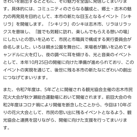
ぎわいを創出するとともに、その魅力を全国に発信してまいりま
す。具体的には、コミュニティのさらなる醸成と、郷土・志木の魅
力の再発見を目的として、本市の新たな目玉となるイベント「シキ
リラ」を開催します。「シキリラ」のシキは志木市、リラはリラッ
クスを意味し、「誰でも気軽に訪れ、楽しんでもらえる憩いの場」
にしたいとの思いを込めて、市民と市職員で構成する実行委員会が
命名しました。いろは親水公園を舞台に、来場者が願いを込めてキ
ャンドルに火を灯し、夜の調べに耳を傾ける、光と音楽のイベント
として、本年10月25日の開催に向けた準備が進められており、この
イベントの実現を通じて、後世に残る本市の新たなにぎわいの創出
につなげてまいります。
また、令和7年度は、5年ごとに開催される観光協会主催の志木市民
花火大会が秋ケ瀬総合運動場において開催されます。前回大会の令
和2年度はコロナ禍により開催を断念したことから、今回は10年ぶ
りの花火大会として、市民の思い出に残るイベントとなるよう、観
光協会と連携を図りながら、開催に向けた支援を行ってまいりま
す。