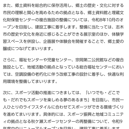
また、郷土資料を総合的に保存活用し、郷土の歴史・文化に対する
市民の理解と関心を高めるための拠点となる、郷土資料館と埋蔵文
化財保管センターの複合施設の整備については、令和8年10月のオ
ープンを目指し、建設工事に着手します。整備に当たっては、志木
市の歴史や文化を身近に感じることができる展示室のほか、体験学
習スペースを併設し、企画展や体験会を開催することで、郷土愛の
醸成につなげてまいります。
さらに、福祉センターや児童センター、宗岡第二公民館などの複合
施設として、地域活動の拠点となっている総合福祉センターにおい
ては、空調設備の老朽化に伴う改修工事の設計に着手し、快適な利
用環境を整備してまいります。
次に、スポーツ活動の推進につきましては、「いつでも・どこで
も・だれでもスポーツを楽しめる夢のあるまち」を目指し、市民一
人ひとりのライフスタイルに合わせてスポーツができる環境づくり
を進めてまいります。具体的には、スポーツ振興と地域コミュニテ
ィの拠点となる秋ケ瀬スポーツセンターの再整備について、令和9
年度中のリニューアルオープンを目指し、建設工事に着手します。