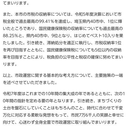
てまいります。
また、本市の市税の収納率については、令和5年度決算において市
税全般で過去最高の99.41％を達成し、埼玉県内40市中、1位に輝
いたところであり、国民健康保険税の収納率についても過去最高の
88.25％と、県内40市中、9位となり、はじめてベスト10入りを果
たしました。引き続き、滞納処分を適正に執行し、市税収納率1位
を再び目指すとともに、国民健康保険税についても5位以内の収納
率を目指すことにより、税負担の公平性と税収の確保に努めてまい
ります。
以上、市政運営に関する基本的な考え方について、主要施策の一端
を述べさせていただきました。
令和7年度はこれまでの10年間の集大成の年であるとともに、次の1
0年間の指針を定める要の年となります。引き続き、まちづくりの
土台を盤石にしていくことはもちろんのこと、時代に合わせて千変
万化に対応する柔軟な発想をもって、市民7万6千人の笑顔と幸せに
向けて、心迷わず全身全霊で市政運営に取り組んでまいります。