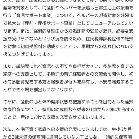
産婦を対象として、助産師やヘルパーを派遣し日常生活上の援助を
行う「育児サポート事業」について、ヘルパーの派遣対象を妊婦ま
で拡大し「産前・産後サポート事業」としてリニューアルしてまい
ります。また、経済的な理由から妊娠診断の受診が遅れ、必要な支
援を受けられないという状況を防ぐため、住民税非課税世帯の妊婦
を対象に初回受診料を助成することで、早期からの切れ目のない支
援につなげてまいります。
また、単胎児に比べ育児への不安や負担が大きい、多胎児を育てる
家庭への支援として、多胎児の育児経験者との交流会を開催し、初
めて多胎育児をする方と経験者が悩みを共有し、不安を軽減するこ
とができる場を創出してまいります。
さらに、産後の心と体の健康状態を把握することを目的とした産婦
健康診査について、費用の助成回数を従来の1回から2回に拡充する
ことで、産後における支援を充実させてまいります。
次に、在宅子育て家庭への支援の充実につきましては、生後6か月
から3歳未満の保育園に通園していない子どもを、一時的に保育園