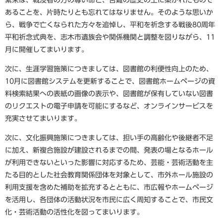
あることを、片時たりとも忘れてはなりません。そのような思いか
ら、戦争で亡くなられた方々を追悼し、平和を祈念する戦後80周年
平和祈念式典を、志木市遺族会や関係機関と調整を図りながら、11
月に開催してまいります。
次に、生涯学習施策につきましては、図書館の利便性向上のため、
10月に図書館システムを更新することで、図書館ホームページの資
料検索結果への表紙の画像の表示や、図書館が保有していない図書
のリクエストの電子申請を可能にするなど、オンラインサービスを
充実させてまいります。
次に、文化振興施策につきましては、担い手の高齢化や後継者不足
に加え、新複合施設が建設されるまでの間、発表の場となるホール
が利用できないといった影響に対応するため、芸能・芸術活動を主
たる目的とした社会教育関係団体を対象として、市外ホール施設の
利用支援を含めた補助を拡充するとともに、市広報やホームページ
を活用し、各団体の活動状況を市民に広く周知することで、市民文
化・芸術活動の活性化を図ってまいります。