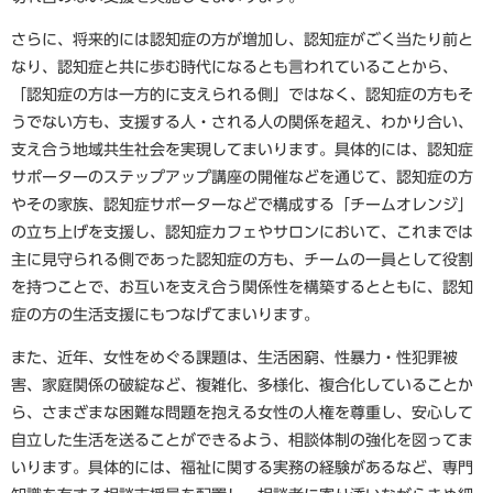
さらに、将来的には認知症の方が増加し、認知症がごく当たり前と
なり、認知症と共に歩む時代になるとも言われていることから、
「認知症の方は一方的に支えられる側」ではなく、認知症の方もそ
うでない方も、支援する人・される人の関係を超え、わかり合い、
支え合う地域共生社会を実現してまいります。具体的には、認知症
サポーターのステップアップ講座の開催などを通じて、認知症の方
やその家族、認知症サポーターなどで構成する「チームオレンジ」
の立ち上げを支援し、認知症カフェやサロンにおいて、これまでは
主に見守られる側であった認知症の方も、チームの一員として役割
を持つことで、お互いを支え合う関係性を構築するとともに、認知
症の方の生活支援にもつなげてまいります。
また、近年、女性をめぐる課題は、生活困窮、性暴力・性犯罪被
害、家庭関係の破綻など、複雑化、多様化、複合化していることか
ら、さまざまな困難な問題を抱える女性の人権を尊重し、安心して
自立した生活を送ることができるよう、相談体制の強化を図ってま
いります。具体的には、福祉に関する実務の経験があるなど、専門