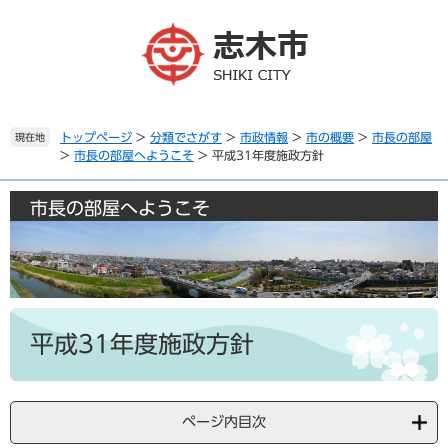
ペ
メ
ー
ニ
ジ
ュ
の
ー
先
を
頭
飛
で
ば
トップページ
>
分類でさがす
>
市政情報
>
市の概要
>
市長の部屋
現在地
>
市長の部屋へようこそ
>
平成31年度施政方針
す
し
。
て
本
市長の部屋へようこそ
文
へ
本
文
平成31年度施政方針
ページ内目次