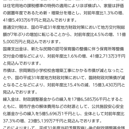
は住宅用地の課税標準の特例の適用によりほぼ横ばい、家屋は評価
の据置年度であるため新・増築分を増とし、対前年度比1.3％の増、
41億5,493万6千円と見込んでおります。
普通交付税は、国の平成31年度地方財政対策において地方交付税総
額が7年ぶりの増加に転じることから、対前年度比4.5％の増、11億
5,000万円と見込んでおります。
国庫支出金は、新たな民間の認可保育園の整備に伴う保育所等整備
交付金の増などにより、対前年度比1.6％の増、41億2,713万3千円
と見込んでおります。
市債は、宗岡第四小学校校舎増築工事にかかる市債が減となったこ
とや、国の平成31年度地方財政対策において、臨時財政対策債が減
となることなどにより、対前年度比15.4％の減、15億3,430万円と
見込んでおります。
繰入金は、財政調整基金からの繰入を17億6,585万6千円とすると
ともに、現市庁舎の解体費用などの財源として、公共施設安心安全
化基金からの繰入を5億5,696万1千円とし、全体として対前年度比
37.3％の増、23億5,139万7千円と見込んでおります。
これによりまして、平成31年度当初予算取崩し後の財政調整基金残