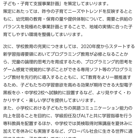
子ども・子育て支援事業計画」を策定してまいります。
策定にあたっては、昨今の子育てニーズやトレンドを反映するとと
もに、幼児期の教育・保育の量や提供体制について、需要と供給の
バランスを見極めた事業計画とすることで、地域の実情に合った子
育てしやすい環境を整備してまいります。
次に、学校教育の充実につきましては、2020年度からスタートする
新学習指導要領においてプログラミング教育が必修となることか
ら、児童の論理的思考力を育成するため、プログラミング的思考を
ゲーム感覚で視覚的に学ぶことができる専用ソフト等のプログラミ
ング教材を先行的に導入するとともに、ICT教育をより一層推進す
るため、子どもたちの学習意欲を高める効果が期待できる大型電子
黒板を小・中学校2校へ試験的に設置するなど、より見やすく・わ
かりやすく・楽しい学びを提供してまいります。
また、小学校における子どもたちの英語コミュニケーション能力の
向上を図ることを目的に、学級担任及びALTと共に学習指導を行う
専科教員を配置するほか、中学校では英検取得対策講座を夏休みに
加えて冬休みにも実施するなど、グローバル社会に生きる世界に通