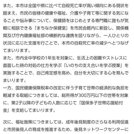
また、本市は全国や県に比べて自殺死亡率が高い傾向にある現状を
踏まえ、市民の皆様の健康や福祉、介護や子育て等に関する気にな
ることや悩み事について、保健師をはじめとする専門職に誰もが気
軽に相談できる「まちなか保健室」を市民会館内に新設し、関係機
関及び庁内健康福祉部の横断的な連携を図りながら、一人ひとりの
状況に応じた支援を行ことで、本市の自殺死亡率の減少へとつなげ
てまいります。
また、市内全中学校の1年生を対象に、生活上の困難やストレスに
直面した時の対処の仕方を学ぶ「いのちの支え合いを学ぶ授業」を
実施することで、自己肯定感を高め、自分を大切にする心を育んで
まいります。
一方、国民健康保険税率の改定に伴う子育て世帯の経済的な負担を
軽減する取組につきましては、総所得が300万円以下の世帯を対象
に、第2子以降の子どもの人数に応じて「国保多子世帯応援給付
金」を支給してまいります。
次に、福祉施策につきましては、成年後見制度のさらなる利用促進
と市民後見人の育成を推進するため、後見ネットワークセンターに