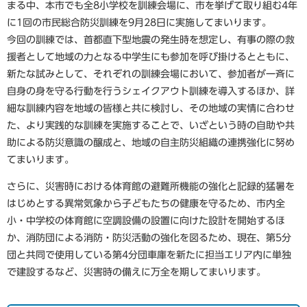
まる中、本市でも全8小学校を訓練会場に、市を挙げて取り組む4年
に1回の市民総合防災訓練を9月28日に実施してまいります。
今回の訓練では、首都直下型地震の発生時を想定し、有事の際の救
援者として地域の力となる中学生にも参加を呼び掛けるとともに、
新たな試みとして、それぞれの訓練会場において、参加者が一斉に
自身の身を守る行動を行うシェイクアウト訓練を導入するほか、詳
細な訓練内容を地域の皆様と共に検討し、その地域の実情に合わせ
た、より実践的な訓練を実施することで、いざという時の自助や共
助による防災意識の醸成と、地域の自主防災組織の連携強化に努め
てまいります。
さらに、災害時における体育館の避難所機能の強化と記録的猛暑を
はじめとする異常気象から子どもたちの健康を守るため、市内全
小・中学校の体育館に空調設備の設置に向けた設計を開始するほ
か、消防団による消防・防災活動の強化を図るため、現在、第5分
団と共同で使用している第4分団車庫を新たに担当エリア内に単独
で建設するなど、災害時の備えに万全を期してまいります。