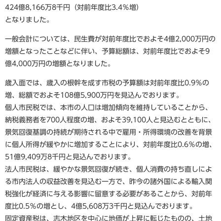
424億8,166万8千円（対前年度比3.4％増）
となりました。
一般会計については、民生費が対前年度比でおよそ4億2,000万円の
増額となったことなどに伴い、予算総額は、対前年度比でおよそ9
億4,000万円の増額となりました。
歳入面では、歳入の根幹を成す市税の予算額は対前年度比0.9％の
増、総額でおよそ108億5,900万円を見込んでおります。
個人市民税では、本市の人口は増加傾向を維持していることから、
納税義務者を700人程度の増、およそ39,100人と見込むとともに、
景気回復基調の持続が期待される中で雇用・所得環境の改善を背景
に個人所得が緩やかに増加することにより、対前年度比0.6％の増、
51億9,409万8千円と見込んでおります。
法人市民税は、緩やかな景気回復が続き、個人消費の持ち直しによ
る市内法人の収益改善を見込む一方で、昨今の諸外国による輸入関
税強化が経済に与える影響に留意する必要があることから、対前年
度比0.5％の増とし、4億5,608万3千円と見込んでおります。
固定資産税は、志木地区を中心に地価が上昇に転じたものの、土地