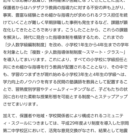
近年では応募が激減し、採用確保が困難となってきたことに加え、
保護者からはハタザクラ教員の指導力に対する不安の声も上がり、
事実、豊富な経験ときめ細かな指導力が求められるクラス担任を続
けていくことが難しく早期辞職した事例も発生するなど、課題が顕
在化してきたところであります。こうしたことから、これらの課題
を解決し、時代に見合った指導体制を構築するため、これまでの
「少人数学級編制制度」を改め、小学校1年生から4年生までの学年
を対象とした「複数・少人数指導体制制度～スマート・クラス～」
を導入してまいります。これにより、すべての小学校に学級担任と
共にきめ細かな指導を行う教員が配置されることとなり、その中で
も、学習のつまずきが現れ始める小学校3年生と4年生の学級へは、
学力向上のノウハウを有する民間の塾講師を教員として配置するこ
とで、習熟度別学習やティームティーチングなど、子どもたちの状
況に合わせた柔軟な授業形態を可能とする制度へとステップアップ
させてまいります。
加えて、保護者や地域・学校関係者により構成されるコミュニテ
ィ・スクールにつきましては、平成29年度より制度を導入した宗岡
第二中学校区において、活発な意見交換がなされ、結果として地震