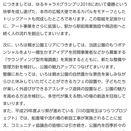
につきましては、ゆるキャラ®グランプリ2018において優勝という
快挙を成し遂げた、本市の広報大使であるカパルをモチーフとした
トリックアートも完成したところであります。この取組を足掛かり
に、アート事業をさらに拡張し、駅から駅前商業施設や商店街へと
続く人の流れを創出してまいります。
次に、いろは親水公園エリアにつきましては、当該公園のもつポテ
ンシャルをより一層生かすアイデアを民間事業者などから募集する
「サウンディング型市場調査」を実施するとともに、新たな整備や
管理方針を検討し、公園の魅力アップにつなげてまいります。
整備にあたっては、いろは親水公園の自然豊かな景色を楽しみなが
らひと休みしていただくことができるカフェの設置や、子どもたち
が楽しく外遊びができるアスレチック遊具の設置など、公園の魅力
を高める方法を検討し、多世代が集える憩いの場の創造を目指して
まいります。
また、平成29年度より県が進めている「川の国埼玉はつらつプロジ
ェクト」では、船着場や流れ橋の新設工事が実施されることに加
え、コミュニティ協議会の皆様には引き続き、公園内を四季折々の