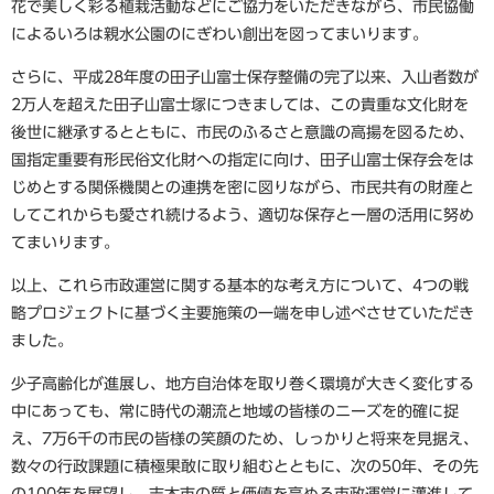
花で美しく彩る植栽活動などにご協力をいただきながら、市民協働
によるいろは親水公園のにぎわい創出を図ってまいります。
さらに、平成28年度の田子山富士保存整備の完了以来、入山者数が
2万人を超えた田子山富士塚につきましては、この貴重な文化財を
後世に継承するとともに、市民のふるさと意識の高揚を図るため、
国指定重要有形民俗文化財への指定に向け、田子山富士保存会をは
じめとする関係機関との連携を密に図りながら、市民共有の財産と
してこれからも愛され続けるよう、適切な保存と一層の活用に努め
てまいります。
以上、これら市政運営に関する基本的な考え方について、4つの戦
略プロジェクトに基づく主要施策の一端を申し述べさせていただき
ました。
少子高齢化が進展し、地方自治体を取り巻く環境が大きく変化する
中にあっても、常に時代の潮流と地域の皆様のニーズを的確に捉
え、7万6千の市民の皆様の笑顔のため、しっかりと将来を見据え、
数々の行政課題に積極果敢に取り組むとともに、次の50年、その先
の100年を展望し、志木市の質と価値を高める市政運営に邁進して