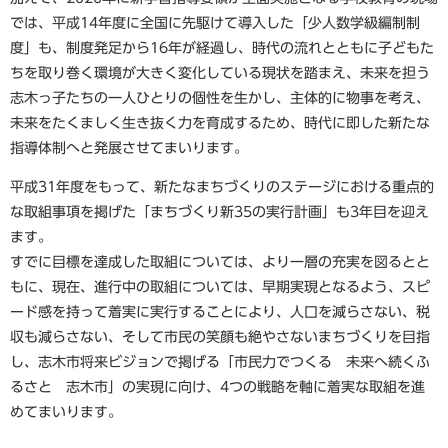
では、平成14年度に全国に先駆けて導入した「少人数学級編制制
度」も、制度発足から16年が経過し、時代の流れとともに子どもた
ちを取り巻く環境が大きく変化している現状を踏まえ、未来を担う
志木っ子たちの一人ひとりの個性を生かし、主体的に物事を考え、
未来をたくましく生き抜く力を育成するため、時代に即した新たな
指導体制へと発展させてまいります。
平成31年度をもって、新たなまちづくりのステージにおける重点的
な取組事項を掲げた「まちづくり新35の実行計画」も3年目を迎え
ます。
すでに目標を達成した取組については、より一層の充実を図るとと
もに、現在、進行中の取組については、早期実現となるよう、スピ
ード感を持って着実に実行することにより、人口を減らさない、税
収も減らさない、そして市民の笑顔も絶やさないまちづくりを目指
し、志木市将来ビジョンで掲げる「市民力でつくる 未来へ続くふ
るさと 志木市」の実現に向け、4つの戦略を軸に着実な取組を進
めてまいります。