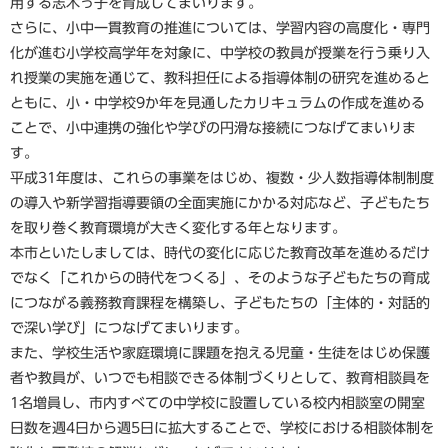
用する志木っ子を育成してまいります。
さらに、小中一貫教育の推進については、学習内容の高度化・専門
化が進む小学校高学年を対象に、中学校の教員が授業を行う乗り入
れ授業の実施を通じて、教科担任による指導体制の研究を進めると
ともに、小・中学校9か年を見通したカリキュラムの作成を進める
ことで、小中連携の強化や学びの円滑な接続につなげてまいりま
す。
平成31年度は、これらの事業をはじめ、複数・少人数指導体制制度
の導入や新学習指導要領の全面実施にかかる対応など、子どもたち
を取り巻く教育環境が大きく変化する年となります。
本市といたしましては、時代の変化に応じた教育改革を進めるだけ
でなく「これからの時代をつくる」、そのような子どもたちの育成
につながる義務教育課程を構築し、子どもたちの「主体的・対話的
で深い学び」につなげてまいります。
また、学校生活や家庭環境に課題を抱える児童・生徒をはじめ保護
者や教員が、いつでも相談できる体制づくりとして、教育相談員を
1名増員し、市内すべての中学校に設置している校内相談室の開室
日数を週4日から週5日に拡大することで、学校における相談体制を