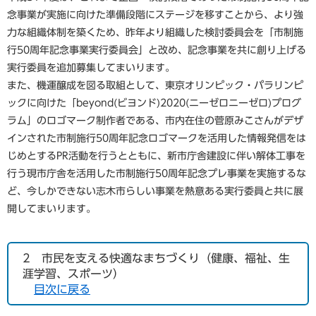
念事業が実施に向けた準備段階にステージを移すことから、より強
力な組織体制を築くため、昨年より組織した検討委員会を「市制施
行50周年記念事業実行委員会」と改め、記念事業を共に創り上げる
実行委員を追加募集してまいります。
また、機運醸成を図る取組として、東京オリンピック・パラリンピ
ックに向けた「beyond(ビヨンド)2020(ニーゼロニーゼロ)プログ
ラム」のロゴマーク制作者である、市内在住の菅原みこさんがデザ
インされた市制施行50周年記念ロゴマークを活用した情報発信をは
じめとするPR活動を行うとともに、新市庁舎建設に伴い解体工事を
行う現市庁舎を活用した市制施行50周年記念プレ事業を実施するな
ど、今しかできない志木市らしい事業を熱意ある実行委員と共に展
開してまいります。
2 市民を支える快適なまちづくり（健康、福祉、生
涯学習、スポーツ）
目次に戻る