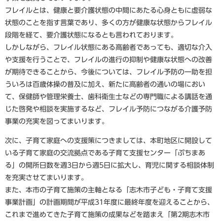
フレイルとは、健康と要介護状態の中間にあたる心身ともに虚弱な
状態のことを指す言葉であり、多くの方が健康な状態からフレイル
段階を経て、要介護状態になるとも言われております。
しかしながら、フレイル状態にある高齢者であっても、適切な介入
や支援を行うことで、フレイルの進行の抑制や健康な状態への改善
が期待できることから、今後については、フレイル予防の一助を担
ういろは百歳体操の普及に加え、新たに高齢者の通いの場におい
て、保健師や管理栄養士、歯科衛生士などの専門職による講話を通
じた啓発や相談を実施するなど、フレイル予防につながる介護予防
事業の充実を図ってまいります。
次に、子育て家庭への支援策につきましては、本町地区に開設して
いる子育て家庭の交流拠点である子育て支援センター「ぷちまあ
る」の開所日数を週3日から週5日に拡大し、育児に関する相談体制
を充実させてまいります。
また、本市の子育て施策の主軸となる「志木市子ども・子育て支援
事業計画」の計画期間が平成31年度に最終年度を迎えることから、
これまで進めてきた子育て施策の成果などを踏まえ「第2期志木市