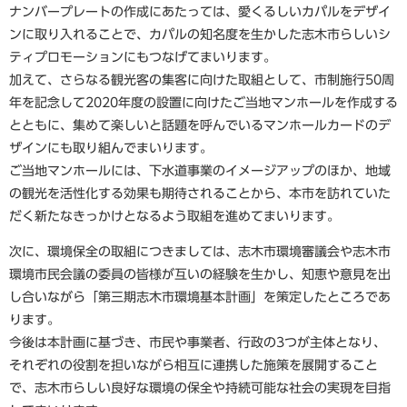
ナンバープレートの作成にあたっては、愛くるしいカパルをデザイ
ンに取り入れることで、カパルの知名度を生かした志木市らしいシ
ティプロモーションにもつなげてまいります。
加えて、さらなる観光客の集客に向けた取組として、市制施行50周
年を記念して2020年度の設置に向けたご当地マンホールを作成する
とともに、集めて楽しいと話題を呼んでいるマンホールカードのデ
ザインにも取り組んでまいります。
ご当地マンホールには、下水道事業のイメージアップのほか、地域
の観光を活性化する効果も期待されることから、本市を訪れていた
だく新たなきっかけとなるよう取組を進めてまいります。
次に、環境保全の取組につきましては、志木市環境審議会や志木市
環境市民会議の委員の皆様が互いの経験を生かし、知恵や意見を出
し合いながら「第三期志木市環境基本計画」を策定したところであ
ります。
今後は本計画に基づき、市民や事業者、行政の3つが主体となり、
それぞれの役割を担いながら相互に連携した施策を展開すること
で、志木市らしい良好な環境の保全や持続可能な社会の実現を目指