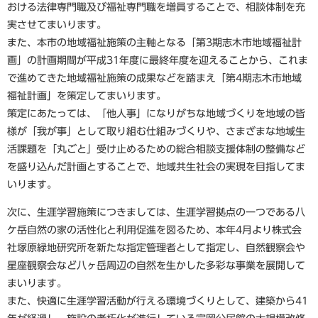
おける法律専門職及び福祉専門職を増員することで、相談体制を充
実させてまいります。
また、本市の地域福祉施策の主軸となる「第3期志木市地域福祉計
画」の計画期間が平成31年度に最終年度を迎えることから、これま
で進めてきた地域福祉施策の成果などを踏まえ「第4期志木市地域
福祉計画」を策定してまいります。
策定にあたっては、「他人事」になりがちな地域づくりを地域の皆
様が「我が事」として取り組む仕組みづくりや、さまざまな地域生
活課題を「丸ごと」受け止めるための総合相談支援体制の整備など
を盛り込んだ計画とすることで、地域共生社会の実現を目指してま
いります。
次に、生涯学習施策につきましては、生涯学習拠点の一つである八
ケ岳自然の家の活性化と利用促進を図るため、本年4月より株式会
社塚原緑地研究所を新たな指定管理者として指定し、自然観察会や
星座観察会など八ヶ岳周辺の自然を生かした多彩な事業を展開して
まいります。
また、快適に生涯学習活動が行える環境づくりとして、建築から41