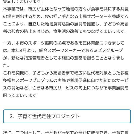
実施してまいります。
本事業では、市民が主体となって地域の方々が食事を共にする共食
の場を創出するため、食の担い手となる市民サポーターを養成する
ことにより、自立した地域食育活動の展開を推進し、子どもや高齢
者の孤食の防止をはじめ、食生活の改善にもつなげてまいります。
一方、本市のスポーツ振興の拠点である市民体育館につきまして
は、本年4月より、総合スポーツメーカーであるミズノグループ
が、新たな指定管理者として本施設の運営を担うこととなりまし
た。
これを契機に、子どもから高齢者まで幅広い世代を対象とした多種
多様なスポーツプログラムの実施や利用促進に向けた新たなサービ
スの開始など、さらなる市民サービスの向上につながる事業展開を
図ってまいります。
2．子育て世代定住プロジェクト
次に、二つ目として、子どもが元気で心豊かに成長でき、子育て世