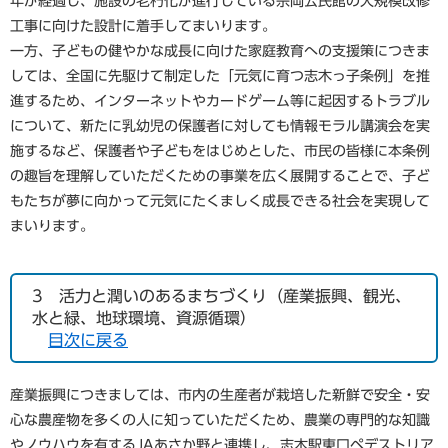
年が経過し、施設の老朽化が進行している宗岡公民館の大規模改修
工事に向けた設計に着手してまいります。
一方、子どもの健やかな成長に向けた家庭教育への支援策につきま
しては、全国に先駆けて制定した「元気に育つ志木っ子条例」を推
進するため、インターネットやカードゲーム等に起因するトラブル
について、新たに乳幼児の保護者に対しても情報モラル講演会を実
施するなど、保護者や子どもをはじめとした、市民の皆様に本条例
の趣旨を理解していただくための事業を広く展開することで、子ど
もたちが夢に向かって元気にたくましく成長できる社会を実現して
まいります。
3 活力と潤いのあるまちづくり（産業振興、観光、
水と緑、地球環境、資源循環）
目次に戻る
産業振興につきましては、市内の生産者が栽培した新鮮で安全・安
心な農産物を多くの人に知っていただくため、農業の専門的な知識
やノウハウを有するJAあさか野と連携し、志木駅東口ペデストリア