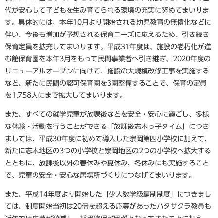
代が安心して子どもを生み育てられる環境の充実に努めてまいりま
す。具体的には、本年10月より開始される幼児教育の無償化などに
伴い、今後も増加が予想される保育ニーズに応えるため、引き続き
保育定員を拡充してまいります。平成31年度は、施設の老朽化が進
む館保育園を本年3月をもって民間事業者へ引き継ぎ、2020年度の
リニューアルオープンに向けて、施設の大規模改修工事を実施する
など、新たに民間の認可保育園を3園整備することで、保育の定員
を1,758人にまで拡大してまいります。
また、すべての就学児童が放課後などを安全・安心に過ごし、多様
な体験・活動を行うことができる「放課後志木っ子タイム」につき
ましては、平成30年度に初めて導入した宗岡第四小学校に加えて、
新たに志木地区の3つの小学校と宗岡地区の2つの小学校へ拡大する
とともに、放課後以外の春休みや夏休み、冬休みにも実施すること
で、児童の安全・安心な居場所づくりにつなげてまいります。
また、平成14年度より開始した「少人数学級編制制度」につきまし
ては、制度開始当初は20倍を超える応募があったハタザクラ教員も