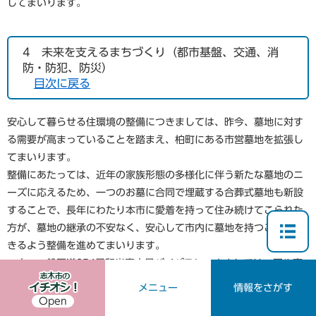
してまいります。
4 未来を支えるまちづくり（都市基盤、交通、消
防・防犯、防災）
目次に戻る
安心して暮らせる住環境の整備につきましては、昨今、墓地に対す
る需要が高まっていることを踏まえ、柏町にある市営墓地を拡張し
てまいります。
整備にあたっては、近年の家族形態の多様化に伴う新たな墓地のニ
ーズに応えるため、一つのお墓に合同で埋蔵する合葬式墓地も新設
することで、長年にわたり本市に愛着を持って住み続けてこられた
方が、墓地の継承の不安なく、安心して市内に墓地を持つことがで
きるよう整備を進めてまいります。
一方、一般国道254号和光富士見バイパスにつきましては、国や事
業主体である県への積極的な働きかけが実を結び、平成30年度から
メニュー
情報をさがす
袋橋通り北側115m区間において、市内では初めてとなる整備工事
Open
に着手されることとなったところであります。今後も1日も早い進