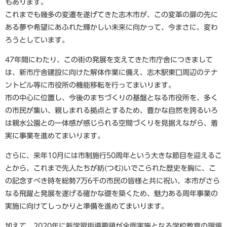
もあります。
これまでも幾多の変遷を遂げてきた志木市が、この変革の扉の先に
ある夢や希望にあふれた輝かしい未来に向かって、今まさに、変わ
ろうとしています。
47年間にわたり、この街の発展を支えてきた市庁舎につきまして
は、新市庁舎建設に向けた解体作業に備え、志木駅東口周辺のテナ
ントビル等に市役所の機能移転を行ってまいります。
市の中心に位置し、今後のまちづくりの基盤となる市役所を、多く
の市民が集い、親しまれる拠点とするため、豊かな自然を誇るいろ
は親水公園との一体感が感じられる空間づくりを見据えながら、着
実に事業を進めてまいります。
さらに、来年10月には市制施行50周年という大きな節目を迎えるこ
とから、これまで先人たちが紡(つむ)いでこられた歴史を胸に、こ
の記念すべき時を総勢7万6千の市民の皆様と共に祝い、本市がさら
なる飛躍と発展を遂げる確かな礎を築くため、魅力ある周年事業の
実施に向けてしっかりと準備を進めてまいります。
加えて、2020年に新学習指導要領が全面実施となる学校教育の現場