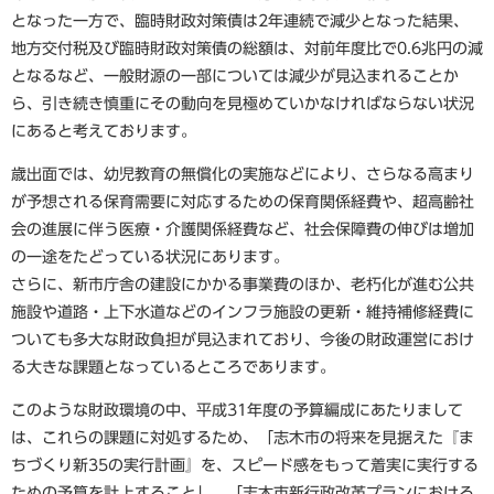
となった一方で、臨時財政対策債は2年連続で減少となった結果、
地方交付税及び臨時財政対策債の総額は、対前年度比で0.6兆円の減
となるなど、一般財源の一部については減少が見込まれることか
ら、引き続き慎重にその動向を見極めていかなければならない状況
にあると考えております。
歳出面では、幼児教育の無償化の実施などにより、さらなる高まり
が予想される保育需要に対応するための保育関係経費や、超高齢社
会の進展に伴う医療・介護関係経費など、社会保障費の伸びは増加
の一途をたどっている状況にあります。
さらに、新市庁舎の建設にかかる事業費のほか、老朽化が進む公共
施設や道路・上下水道などのインフラ施設の更新・維持補修経費に
ついても多大な財政負担が見込まれており、今後の財政運営におけ
る大きな課題となっているところであります。
このような財政環境の中、平成31年度の予算編成にあたりまして
は、これらの課題に対処するため、「志木市の将来を見据えた『ま
ちづくり新35の実行計画』を、スピード感をもって着実に実行する
ための予算を計上すること」、「志木市新行政改革プランにおける