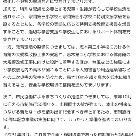
強化し不登校の解消などにつなげてまいります。
加えて、特別な配慮を必要とする児童・生徒が安心して学校生活を
送れるよう、宗岡第三小学校と宗岡第四小学校に特別支援学級を新
設するとともに、各学校の実態に応じて特別支援教育支援員を増員
することで、適切な学習支援や学校生活におけるサポート体制を充
実させてまいります。
一方、教育環境の整備につきましては、志木第三小学校における体
育館の大規模改修工事の実施や、志木第二小学校における体育館の
大規模改修工事に向けた設計に着手するほか、台風などの強風によ
り学校敷地内の高木が倒れることによる人的被害や周辺建築物など
への二次災害の発生を防ぐため、高さ10mを超す高木を低木に植え
替えるなど、安全な学校環境の整備を進めてまいります。
次に、市民協働によるまちづくりの推進につきましては、来年10月
に迎える市制施行50周年を、市民同士の絆が強まり、本市の将来に
つながる新たな一歩を踏み出す記念すべき年とするため、市制施行
50周年記念事業の実施に向けて、しっかりと準備を進めてまいりま
す。
平成31年度は、これまで企画・検討段階であった市制施行50周年記