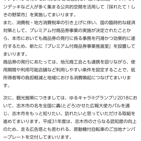
ンデッキなど人が多く集まる公共的空間を活用して「採れたて！し
きの野菜市」を実施してまいります。
また、消費税・地方消費税率の引き上げに伴い、国の臨時的な経済
対策として、プレミアム付商品券事業の実施が決定されたことか
ら、本市においても商品券の発行に係る事務を円滑かつ効果的に遂
行するため、新たに「プレミアム付商品券事業推進室」を設置して
まいります。
商品券の発行にあたっては、地元商工会とも連携を図りながら、使
用期間や利用可能店舗など利用しやすい条件を設定することで、低
所得者等の負担軽減と地域における消費喚起につなげてまいりま
す。
次に、観光施策につきましては、ゆるキャラ®グランプリ2018にお
いて、志木市の名を全国に轟(とどろ)かせた広報大使カパルを通
じ、志木市をもっと知りたい、訪れたいと思っていただける取組を
進めてまいります。平成31年度は、志木市のさらなる認知度の向上
のため、走る広告塔とも言われる、原動機付自転車のご当地ナンバ
ープレートを交付してまいります。