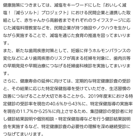
健康施策につきましては、減塩をキーワードにした「おいしく減
塩！『減らソルト』プロジェクト」における民間企業と連携した取
組として、赤ちゃんから高齢者までそれぞれのライフステージに応
じた減塩料理教室などを、民間企業が持つ施設やノウハウを生かし
ながら実施することで、減塩を通じた食育の推進を図ってまいりま
す。
また、新たな歯周疾患対策として、妊娠に伴うホルモンバランスの
変化などにより歯周疾患のリスクが高まる妊婦を対象に、歯肉炎等
の早期発見や早期治療につなげる妊婦歯科検診を実施してまいりま
す。
さらに、健康寿命の延伸に向けては、定期的な特定健康診査の受診
と、その結果に応じた特定保健指導を受けていただき、生活習慣の
改善につなげることが大切であることから、2019年度末における特
定健診の受診率を現在の40.6％から43％に、特定保健指導の実施率
を現在の11.7％から25％に向上させるため、集団健診の受診者に対
し健診結果説明や個別相談・特定保健指導などを行う健診結果説明
会を実施するなど、特定健康診査の必要性の理解を深め継続受診に
つなげてまいります。