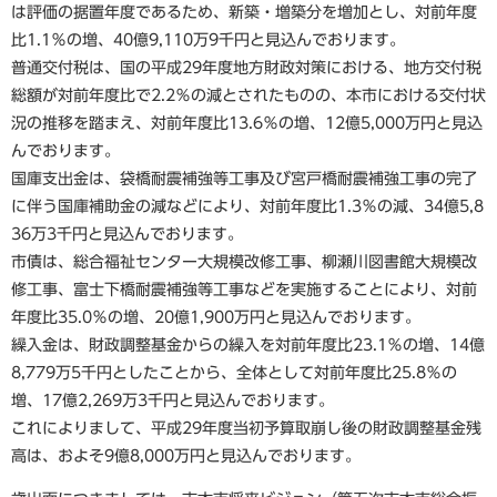
は評価の据置年度であるため、新築・増築分を増加とし、対前年度
比1.1％の増、40億9,110万9千円と見込んでおります。
普通交付税は、国の平成29年度地方財政対策における、地方交付税
総額が対前年度比で2.2％の減とされたものの、本市における交付状
況の推移を踏まえ、対前年度比13.6％の増、12億5,000万円と見込
んでおります。
国庫支出金は、袋橋耐震補強等工事及び宮戸橋耐震補強工事の完了
に伴う国庫補助金の減などにより、対前年度比1.3％の減、34億5,8
36万3千円と見込んでおります。
市債は、総合福祉センター大規模改修工事、柳瀬川図書館大規模改
修工事、富士下橋耐震補強等工事などを実施することにより、対前
年度比35.0％の増、20億1,900万円と見込んでおります。
繰入金は、財政調整基金からの繰入を対前年度比23.1％の増、14億
8,779万5千円としたことから、全体として対前年度比25.8％の
増、17億2,269万3千円と見込んでおります。
これによりまして、平成29年度当初予算取崩し後の財政調整基金残
高は、およそ9億8,000万円と見込んでおります。