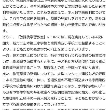
るため、教職員が指導方法や教材開発などの授業研究に取り組むこ
とができるよう、教育関連企業や大学などの知見を活用した研究体
制を構築いたします。これらを踏まえて、少人数学級編制について
は、これまでの課題を整理し、制度の見直しを図ることで、新たな
時代に必要となる子どもたちの資質・能力を着実に育んでまいりま
す。
さらに、「放課後学習教室」については、現在実施している4校に
加え、新たに志木第三小学校と宗岡第四小学校にも整備することに
より、子どもたちの基礎学力の向上を図ってまいります。
一方、体力の向上については、各小学校で行われる体育の授業に体
力向上指導員を派遣するとともに、子どもたちが意欲的に取り組め
る授業を展開することで、基礎体力の向上を図ってまいります。
また、教育環境の整備については、大型マンション建設などの要因
による児童数の増加に伴い、普通教室の不足が見込まれる宗岡第四
小学校の校舎増築に向けた設計を実施するほか、宗岡小学校のプー
ル改修や各中学校の特別教室への空調設備の設置に加え、老朽化し
た生徒用机と椅子の一斉入替えを行うことで、子どもたちが安心し
て学べる環境の整備を図ってまいります。