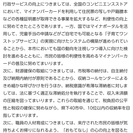
行政サービスの向上につきましては、全国のコンビニエンスストア
において、マイナンバーカードを利用して住民票の写しや戸籍謄本
などの各種証明書が取得できる事業を拡大するなど、利便性の向上
に努めてきたところであります。一方、国ではマイナポータルを活
用して、児童手当の申請などがご自宅でも可能となる「子育てワン
ストップサービス」の実現に向けたシステムの構築が進められてい
ることから、本市においても国の動向を注視しつつ導入に向けた検
討を進めるとともに、市民の皆様の利便性を高めるマイナンバーカ
ードの普及に努めてまいります。
次に、財源確保の取組につきましては、市税等の納付は、自主納付
及び納期内納付が原則であることから、収納コールセンターによる
きめ細かな呼びかけを行うほか、納税意識が希薄な滞納者に対しま
しては、法に基づく適正な滞納処分を執行することで、収入未済額
の圧縮を図ってまいります。これらの取組を通じて、税負担の公平
性と税収の確保に努めながら、県下40市中、10位以内の収納率を目
指してまいります。
次に、職員の人材育成につきましては、来庁された市民の皆様が気
持ちよくお帰りになれるよう、「おもてなし」の心の向上を図るた