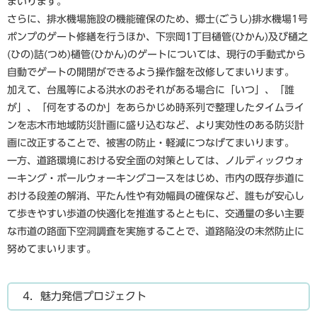
まいります。
さらに、排水機場施設の機能確保のため、郷士(ごうし)排水機場1号
ポンプのゲート修繕を行うほか、下宗岡1丁目樋管(ひかん)及び樋之
(ひの)詰(つめ)樋管(ひかん)のゲートについては、現行の手動式から
自動でゲートの開閉ができるよう操作盤を改修してまいります。
加えて、台風等による洪水のおそれがある場合に「いつ」、「誰
が」、「何をするのか」をあらかじめ時系列で整理したタイムライ
ンを志木市地域防災計画に盛り込むなど、より実効性のある防災計
画に改正することで、被害の防止・軽減につなげてまいります。
一方、道路環境における安全面の対策としては、ノルディックウォ
ーキング・ポールウォーキングコースをはじめ、市内の既存歩道に
おける段差の解消、平たん性や有効幅員の確保など、誰もが安心し
て歩きやすい歩道の快適化を推進するとともに、交通量の多い主要
な市道の路面下空洞調査を実施することで、道路陥没の未然防止に
努めてまいります。
4．魅力発信プロジェクト