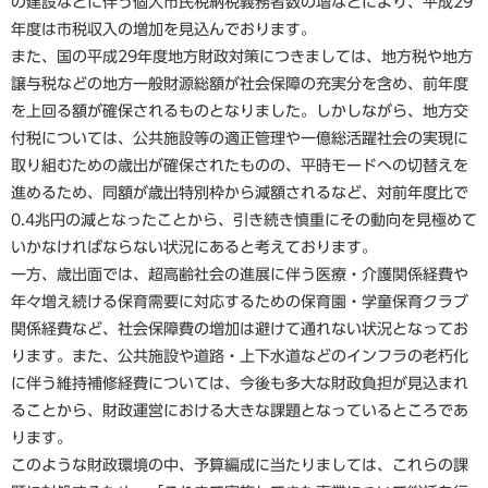
の建設などに伴う個人市民税納税義務者数の増などにより、平成29
年度は市税収入の増加を見込んでおります。
また、国の平成29年度地方財政対策につきましては、地方税や地方
譲与税などの地方一般財源総額が社会保障の充実分を含め、前年度
を上回る額が確保されるものとなりました。しかしながら、地方交
付税については、公共施設等の適正管理や一億総活躍社会の実現に
取り組むための歳出が確保されたものの、平時モードへの切替えを
進めるため、同額が歳出特別枠から減額されるなど、対前年度比で
0.4兆円の減となったことから、引き続き慎重にその動向を見極めて
いかなければならない状況にあると考えております。
一方、歳出面では、超高齢社会の進展に伴う医療・介護関係経費や
年々増え続ける保育需要に対応するための保育園・学童保育クラブ
関係経費など、社会保障費の増加は避けて通れない状況となってお
ります。また、公共施設や道路・上下水道などのインフラの老朽化
に伴う維持補修経費については、今後も多大な財政負担が見込まれ
ることから、財政運営における大きな課題となっているところであ
ります。
このような財政環境の中、予算編成に当たりましては、これらの課