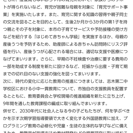
トが得られないなど、育児が困難な母親を対象に「育児サポート事
業」を実施いたします。また、育児に関する知識の習得や親子同士
の交流を図ることを目的として、生後2か月から3か月の第1子を持
つ親とその子を対象に、本市の子育てサービスや予防接種の受け方
などを紹介する「はじめて赤ちゃん学級」を実施するほか、母親の
産後うつを予防するため、助産師による赤ちゃん訪問時にリスク評
価を行い、産後うつが心配される場合には、適切な支援や医療につ
なげてまいります。さらに、早期の不妊検査や治療に要する費用の
一部を助成する制度を新たに設けるなど、妊娠から出産・子育て期
までの切れ目のない支援の強化を図ってまいります。
次に、時代の変化に応じた教育の推進につきましては、志木第二中
学校区における小中一貫教育について、市独自の支援教員を配置す
るとともに、教育委員会と学校現場の推進組織を新たに立ち上げ、
9年間を通した教育課程の編成に取り組んでまいります。
併せて、2030年代に社会人となる今の子どもたちが、何を学ぶべき
かを示す次期学習指導要領で大きく変化する外国語教育に加え、プ
ログラミング教育の必修化や児童・生徒の主体的な学びなどに備え