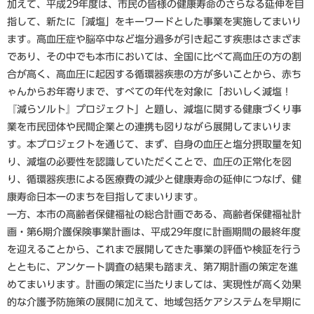
加えて、平成29年度は、市民の皆様の健康寿命のさらなる延伸を目
指して、新たに「減塩」をキーワードとした事業を実施してまいり
ます。高血圧症や脳卒中など塩分過多が引き起こす疾患はさまざま
であり、その中でも本市においては、全国に比べて高血圧の方の割
合が高く、高血圧に起因する循環器疾患の方が多いことから、赤ち
ゃんからお年寄りまで、すべての年代を対象に「おいしく減塩！
『減らソルト』プロジェクト」と題し、減塩に関する健康づくり事
業を市民団体や民間企業との連携も図りながら展開してまいりま
す。本プロジェクトを通じて、まず、自身の血圧と塩分摂取量を知
り、減塩の必要性を認識していただくことで、血圧の正常化を図
り、循環器疾患による医療費の減少と健康寿命の延伸につなげ、健
康寿命日本一のまちを目指してまいります。
一方、本市の高齢者保健福祉の総合計画である、高齢者保健福祉計
画・第6期介護保険事業計画は、平成29年度に計画期間の最終年度
を迎えることから、これまで展開してきた事業の評価や検証を行う
とともに、アンケート調査の結果も踏まえ、第7期計画の策定を進
めてまいります。計画の策定に当たりましては、実現性が高く効果
的な介護予防施策の展開に加えて、地域包括ケアシステムを早期に