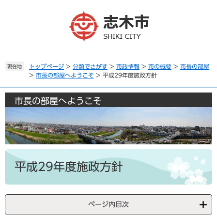
ペ
メ
ー
ニ
ジ
ュ
の
ー
先
を
頭
飛
で
ば
トップページ
>
分類でさがす
>
市政情報
>
市の概要
>
市長の部屋
現在地
>
市長の部屋へようこそ
>
平成29年度施政方針
す
し
。
て
本
市長の部屋へようこそ
文
へ
本
文
平成29年度施政方針
ページ内目次