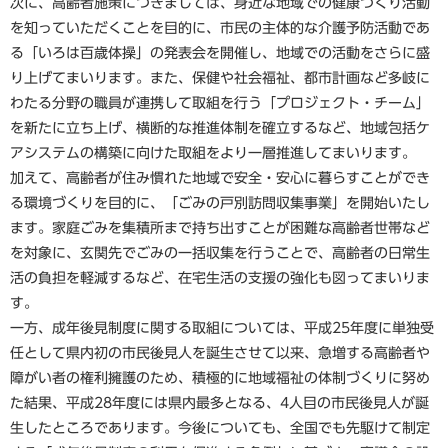
次に、高齢者施策につきましては、身近な地域での健康づくり活動
を知っていただくことを目的に、市民の主体的な介護予防活動であ
る「いろは百歳体操」の発表会を開催し、地域での活動をさらに盛
り上げてまいります。また、保健や社会福祉、都市計画など多岐に
わたる分野の職員が連携して取組を行う「プロジェクト・チーム」
を新たに立ち上げ、横断的な推進体制を確立するなど、地域包括ケ
アシステムの構築に向けた取組をより一層推進してまいります。
加えて、高齢者が住み慣れた地域で安全・安心に暮らすことができ
る環境づくりを目的に、「ごみの戸別訪問収集事業」を開始いたし
ます。家庭ごみを集積所まで持ち出すことが困難な高齢者世帯など
を対象に、玄関先でごみの一括収集を行うことで、高齢者の日常生
活の負担を軽減するなど、在宅生活の支援の強化も図ってまいりま
す。
一方、成年後見制度に関する取組については、平成25年度に単独受
任として県内初の市民後見人を誕生させて以来、急増する高齢者や
障がい者の権利擁護のため、積極的に地域福祉の体制づくりに努め
た結果、平成28年度には県内最多となる、4人目の市民後見人が誕
生したところであります。今後についても、全国でも先駆けて制定