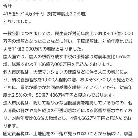
合計
418億5,714万3千円（対前年度比2.0％増）
となりました。
一般会計につきましては、民生費が対前年度比でおよそ13億2,000
万円の増額となったことなどに伴い、予算総額は、対前年度比でお
よそ11億2,000万円の増額となりました。
歳入面では、歳入の根幹を成す市税の予算額は対前年度比1.6％の
増、総額でおよそ106億7,000万円を見込んでおります。
個人市民税は、大型マンションの建設などに伴う人口の増加によ
り、納税義務者数を1,000人程度の増、およそ37,700人と見込むと
ともに、景気が緩やかな回復基調を維持していることから、対前年
度比2.5％の増、50億7,436万4千円と見込んでおります。
法人市民税は、総じて緩やかな回復基調を維持しているものの、個
人消費の弱さや海外経済の不透明感などによる影響が懸念されてお
り、対前年度比0.6％の微増とし、4億4,662万4千円と見込んでお
ります。
固定資産税は、土地価格の下落が見られないことから横ばい、家屋