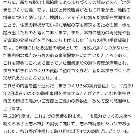
さらに、新たな形の市民協働によるまちづくりの試みである「地区
まちづくり会議」では、住民と行政職員がともに汗をかき、地区の
将来について語り合い、検討し、アイデアに富んだ事業を展開する
ことで、住民の皆様が思い描く地域の夢を実現するための第一歩を
踏み出せたものと考えております。また、本市の魅力の再発見や観
光資源の発掘などを目的に立ち上げました「まちの担い手育成塾」
では、2年間にわたる活動の成果として、行政が思いもつかなかっ
た画期的な視点から夢のある事業提案をいただいたところであり、
これを契機にこれまで眠っていた商業施設の遊休資産が活用され、
まちのにぎわいづくりの貢献に結びつくなど、新たなまちづくりの
形が見えたところであります。
これらの内容を盛り込んだ「まちづくり35の実行計画」も、平成29
年2月現在では32の取組事項を達成することができ、これも議会や
市民の皆様の温かいご支援とご協力の賜物と、改めて深く感謝申し
上げます。
平成29年度は、これまでの実績を踏まえ、「市民力でつくる未来へ
続くふるさと志木市」の実現に向けて、志木市将来ビジョンでお示
しした、各分野が連携して取り組む以下4つの戦略プロジェクトに