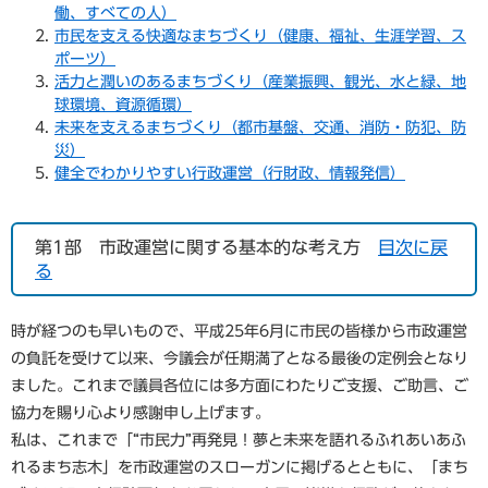
働、すべての人）
市民を支える快適なまちづくり（健康、福祉、生涯学習、ス
ポーツ）
活力と潤いのあるまちづくり（産業振興、観光、水と緑、地
球環境、資源循環）
未来を支えるまちづくり（都市基盤、交通、消防・防犯、防
災）
健全でわかりやすい行政運営（行財政、情報発信）
第1部 市政運営に関する基本的な考え方
目次に戻
る
時が経つのも早いもので、平成25年6月に市民の皆様から市政運営
の負託を受けて以来、今議会が任期満了となる最後の定例会となり
ました。これまで議員各位には多方面にわたりご支援、ご助言、ご
協力を賜り心より感謝申し上げます。
私は、これまで「“市民力”再発見！夢と未来を語れるふれあいあふ
れるまち志木」を市政運営のスローガンに掲げるとともに、「まち