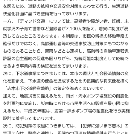
を図るため、道路の拡幅や交通安全対策をあわせて行う、生活道路
快適化計画に基づき整備を行ってまいります。
一方、「デマンド交通」については、高齢者や障がい者、妊婦、未
就学児の子育て世帯など登録者が7,100人を超え、着実に制度が浸
透してきたところであります。本制度は、市民の皆様の移動手段の
確保だけではなく、高齢運転者等の交通事故防止対策にもつながる
ものであることから、警察などとも連携し、高齢者の自動車運転免
許証の自主返納の促進も図りながら、持続可能な制度として継続で
きるよう事業内容の検証を進めてまいります。
次に、下水道事業につきましては、本市の現状と社会経済情勢の変
化を踏まえ、下水道の使命を達成するための長期的な将来像を描く
「志木市下水道経営戦略」の策定を進めてまいります。
加えて、地震災害に備えるため、雨水・汚水ポンプ場施設の耐震化
を計画的に実施し、災害時における市民生活への影響を最小限に抑
えるため、平成29年度は、館第一排水ポンプ場の耐震化を行う実施
設計に着手してまいります。
次に、防犯対策の取組につきましては、「犯罪に強いまち志木」の
実現に向け、警察と連携し、正確かつ迅速な情報提供を行うととも