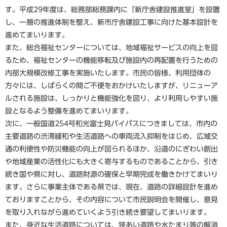
す。平成29年度は、総務部総務課内に「新庁舎建設推進室」を設置
し、一層の推進体制を整え、新市庁舎建設工事に向けた基本設計を
進めてまいります。
また、総合福祉センターについては、地域福祉サービスの向上を図
るため、福祉センターの機能移転及び施設内の再配置を行うための
内部大規模改修工事を実施いたします。市民の皆様、利用団体の
方々には、しばらくの間ご不便をおかけいたしますが、リニューア
ルされる施設は、しっかりと機能強化を図り、より利用しやすい施
設となるよう整備を進めてまいります。
次に、一般国道254号和光富士見バイパスにつきましては、市内の
主要道路の渋滞緩和や生活道路への車両流入抑制をはじめ、広域交
通の利便性や防災機能の向上が図られるほか、沿道のにぎわい創出
や地域産業の活性化にも大きく寄与するものであることから、引き
続き国や県に対し、道路財源の確保と早期完成を働きかけてまいり
ます。さらに事業主体である県では、現在、道路の詳細設計を進め
ておりますことから、その内容について市民説明会を開催し、意見
を取り入れながら進めていくよう引き続き要望してまいります。
また、身近な生活道路については、狭あい道路や水たまり等の解消