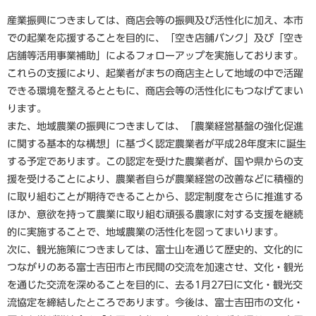
産業振興につきましては、商店会等の振興及び活性化に加え、本市
での起業を応援することを目的に、「空き店舗バンク」及び「空き
店舗等活用事業補助」によるフォローアップを実施しております。
これらの支援により、起業者がまちの商店主として地域の中で活躍
できる環境を整えるとともに、商店会等の活性化にもつなげてまい
ります。
また、地域農業の振興につきましては、「農業経営基盤の強化促進
に関する基本的な構想」に基づく認定農業者が平成28年度末に誕生
する予定であります。この認定を受けた農業者が、国や県からの支
援を受けることにより、農業者自らが農業経営の改善などに積極的
に取り組むことが期待できることから、認定制度をさらに推進する
ほか、意欲を持って農業に取り組む頑張る農家に対する支援を継続
的に実施することで、地域農業の活性化を図ってまいります。
次に、観光施策につきましては、富士山を通じて歴史的、文化的に
つながりのある富士吉田市と市民間の交流を加速させ、文化・観光
を通じた交流を深めることを目的に、去る1月27日に文化・観光交
流協定を締結したところであります。今後は、富士吉田市の文化・