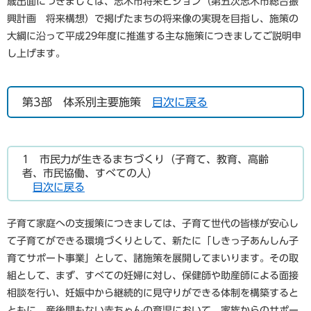
歳出面につきましては、志木市将来ビジョン（第五次志木市総合振
興計画 将来構想）で掲げたまちの将来像の実現を目指し、施策の
大綱に沿って平成29年度に推進する主な施策につきましてご説明申
し上げます。
第3部 体系別主要施策
目次に戻る
1 市民力が生きるまちづくり（子育て、教育、高齢
者、市民協働、すべての人）
目次に戻る
子育て家庭への支援策につきましては、子育て世代の皆様が安心し
て子育てができる環境づくりとして、新たに「しきっ子あんしん子
育てサポート事業」として、諸施策を展開してまいります。その取
組として、まず、すべての妊婦に対し、保健師や助産師による面接
相談を行い、妊娠中から継続的に見守りができる体制を構築すると
ともに、産後間もない赤ちゃんの育児において、家族からのサポー