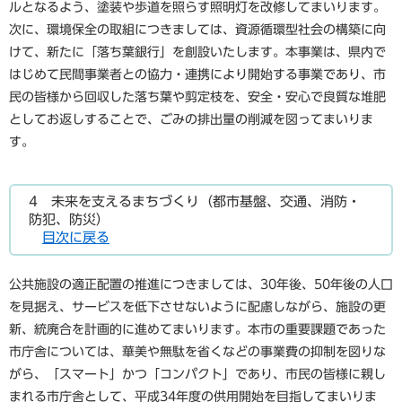
ルとなるよう、塗装や歩道を照らす照明灯を改修してまいります。
次に、環境保全の取組につきましては、資源循環型社会の構築に向
けて、新たに「落ち葉銀行」を創設いたします。本事業は、県内で
はじめて民間事業者との協力・連携により開始する事業であり、市
民の皆様から回収した落ち葉や剪定枝を、安全・安心で良質な堆肥
としてお返しすることで、ごみの排出量の削減を図ってまいりま
す。
4 未来を支えるまちづくり（都市基盤、交通、消防・
防犯、防災）
目次に戻る
公共施設の適正配置の推進につきましては、30年後、50年後の人口
を見据え、サービスを低下させないように配慮しながら、施設の更
新、統廃合を計画的に進めてまいります。本市の重要課題であった
市庁舎については、華美や無駄を省くなどの事業費の抑制を図りな
がら、「スマート」かつ「コンパクト」であり、市民の皆様に親し
まれる市庁舎として、平成34年度の供用開始を目指してまいりま