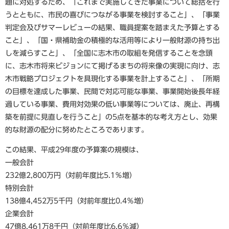
題に対処するため、「これまで実施してきた事業について総括を行
うとともに、市民の喜びにつながる事業を検討すること」、「事業
判定会及びサマーレビューの結果、職員提案を踏まえた予算とする
こと」、「国・県補助金の積極的な活用等により一般財源の持ち出
しを減らすこと」、「全国に志木市の取組を発信することを念頭
に、志木市将来ビジョンにて掲げるまちの将来像の実現に向け、志
木市戦略プロジェクトを具現化する事業を計上すること」、「所期
の目標を達成した事業、民間で対応可能な事業、事業開始後長年経
過している事業、費用対効果の低い事業等については、廃止、再構
築を前提に見直しを行うこと」の5点を基本的な考え方とし、効果
的な財源の配分に努めたところであります。
この結果、平成29年度の予算案の規模は、
一般会計
232億2,800万円（対前年度比5.1％増）
特別会計
138億4,452万5千円（対前年度比0.4％増）
企業会計
47億8,461万8千円（対前年度比6.6％減）