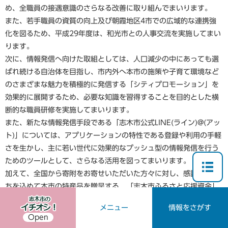
め、全職員の接遇意識のさらなる改善に取り組んでまいります。
また、若手職員の資質の向上及び朝霞地区4市での広域的な連携強
化を図るため、平成29年度は、和光市との人事交流を実施してまい
ります。
次に、情報発信へ向けた取組としては、人口減少の中にあっても選
ばれ続ける自治体を目指し、市内外へ本市の施策や子育て環境など
のさまざまな魅力を積極的に発信する「シティプロモーション」を
効果的に展開するため、必要な知識を習得することを目的とした横
断的な職員研修を実施してまいります。
また、新たな情報発信手段である「志木市公式LINE(ライン)@(アッ
ト)」については、アプリケーションの特性である登録や利用の手軽
さを生かし、主に若い世代に効果的なプッシュ型の情報発信を行う
ためのツールとして、さらなる活用を図ってまいります。
加えて、全国から寄附をお寄せいただいた方々に対し、感謝の気持
ちを込めて本市の特産品を贈呈する、「志木市ふるさと応援資金」
については、贈呈する品に本市の特色ある特産品を新たに追加する
メニュー
情報をさがす
など、制度のさらなる充実を図ってまいります。また、お寄せいた
Open
だいた寄附金を積み立てている「志木市まちづくりサポート基金」