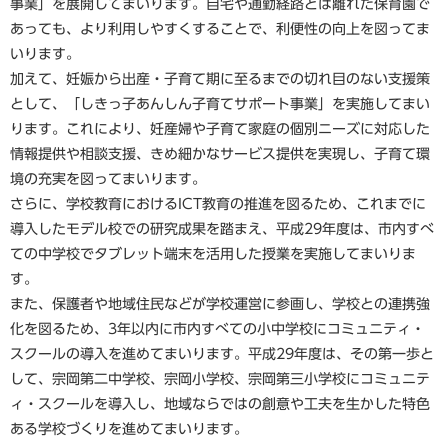
事業」を展開してまいります。自宅や通勤経路とは離れた保育園で
あっても、より利用しやすくすることで、利便性の向上を図ってま
いります。
加えて、妊娠から出産・子育て期に至るまでの切れ目のない支援策
として、「しきっ子あんしん子育てサポート事業」を実施してまい
ります。これにより、妊産婦や子育て家庭の個別ニーズに対応した
情報提供や相談支援、きめ細かなサービス提供を実現し、子育て環
境の充実を図ってまいります。
さらに、学校教育におけるICT教育の推進を図るため、これまでに
導入したモデル校での研究成果を踏まえ、平成29年度は、市内すべ
ての中学校でタブレット端末を活用した授業を実施してまいりま
す。
また、保護者や地域住民などが学校運営に参画し、学校との連携強
化を図るため、3年以内に市内すべての小中学校にコミュニティ・
スクールの導入を進めてまいります。平成29年度は、その第一歩と
して、宗岡第二中学校、宗岡小学校、宗岡第三小学校にコミュニテ
ィ・スクールを導入し、地域ならではの創意や工夫を生かした特色
ある学校づくりを進めてまいります。