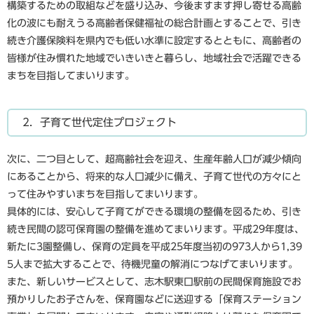
構築するための取組などを盛り込み、今後ますます押し寄せる高齢
化の波にも耐えうる高齢者保健福祉の総合計画とすることで、引き
続き介護保険料を県内でも低い水準に設定するとともに、高齢者の
皆様が住み慣れた地域でいきいきと暮らし、地域社会で活躍できる
まちを目指してまいります。
2．子育て世代定住プロジェクト
次に、二つ目として、超高齢社会を迎え、生産年齢人口が減少傾向
にあることから、将来的な人口減少に備え、子育て世代の方々にと
って住みやすいまちを目指してまいります。
具体的には、安心して子育てができる環境の整備を図るため、引き
続き民間の認可保育園の整備を進めてまいります。平成29年度は、
新たに3園整備し、保育の定員を平成25年度当初の973人から1,39
5人まで拡大することで、待機児童の解消につなげてまいります。
また、新しいサービスとして、志木駅東口駅前の民間保育施設でお
預かりしたお子さんを、保育園などに送迎する「保育ステーション