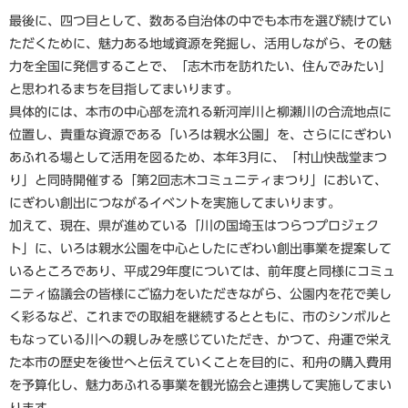
最後に、四つ目として、数ある自治体の中でも本市を選び続けてい
ただくために、魅力ある地域資源を発掘し、活用しながら、その魅
力を全国に発信することで、「志木市を訪れたい、住んでみたい」
と思われるまちを目指してまいります。
具体的には、本市の中心部を流れる新河岸川と柳瀬川の合流地点に
位置し、貴重な資源である「いろは親水公園」を、さらににぎわい
あふれる場として活用を図るため、本年3月に、「村山快哉堂まつ
り」と同時開催する「第2回志木コミュニティまつり」において、
にぎわい創出につながるイベントを実施してまいります。
加えて、現在、県が進めている「川の国埼玉はつらつプロジェク
ト」に、いろは親水公園を中心としたにぎわい創出事業を提案して
いるところであり、平成29年度については、前年度と同様にコミュ
ニティ協議会の皆様にご協力をいただきながら、公園内を花で美し
く彩るなど、これまでの取組を継続するとともに、市のシンボルと
もなっている川への親しみを感じていただき、かつて、舟運で栄え
た本市の歴史を後世へと伝えていくことを目的に、和舟の購入費用
を予算化し、魅力あふれる事業を観光協会と連携して実施してまい
ります。