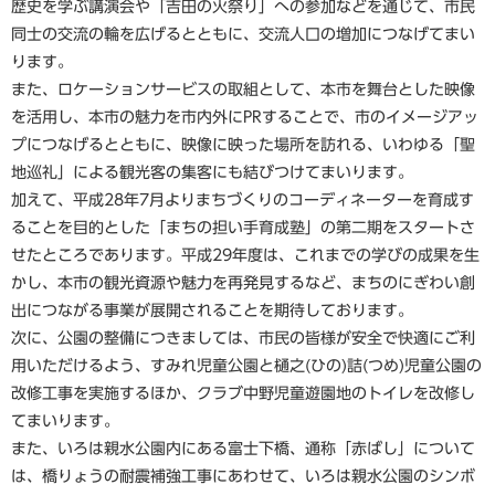
歴史を学ぶ講演会や「吉田の火祭り」への参加などを通じて、市民
同士の交流の輪を広げるとともに、交流人口の増加につなげてまい
ります。
また、ロケーションサービスの取組として、本市を舞台とした映像
を活用し、本市の魅力を市内外にPRすることで、市のイメージアッ
プにつなげるとともに、映像に映った場所を訪れる、いわゆる「聖
地巡礼」による観光客の集客にも結びつけてまいります。
加えて、平成28年7月よりまちづくりのコーディネーターを育成す
ることを目的とした「まちの担い手育成塾」の第二期をスタートさ
せたところであります。平成29年度は、これまでの学びの成果を生
かし、本市の観光資源や魅力を再発見するなど、まちのにぎわい創
出につながる事業が展開されることを期待しております。
次に、公園の整備につきましては、市民の皆様が安全で快適にご利
用いただけるよう、すみれ児童公園と樋之(ひの)詰(つめ)児童公園の
改修工事を実施するほか、クラブ中野児童遊園地のトイレを改修し
てまいります。
また、いろは親水公園内にある富士下橋、通称「赤ばし」について
は、橋りょうの耐震補強工事にあわせて、いろは親水公園のシンボ