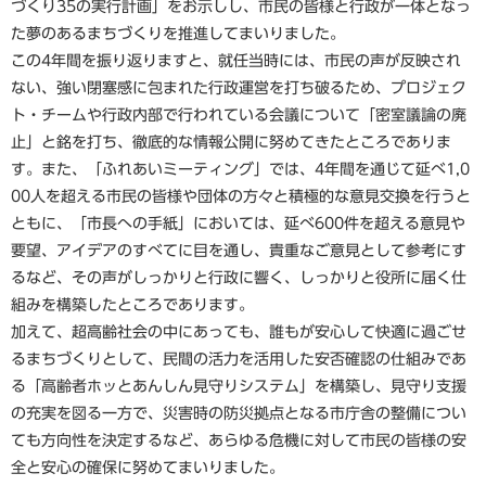
づくり35の実行計画」をお示しし、市民の皆様と行政が一体となっ
た夢のあるまちづくりを推進してまいりました。
この4年間を振り返りますと、就任当時には、市民の声が反映され
ない、強い閉塞感に包まれた行政運営を打ち破るため、プロジェク
ト・チームや行政内部で行われている会議について「密室議論の廃
止」と銘を打ち、徹底的な情報公開に努めてきたところでありま
す。また、「ふれあいミーティング」では、4年間を通じて延べ1,0
00人を超える市民の皆様や団体の方々と積極的な意見交換を行うと
ともに、「市長への手紙」においては、延べ600件を超える意見や
要望、アイデアのすべてに目を通し、貴重なご意見として参考にす
るなど、その声がしっかりと行政に響く、しっかりと役所に届く仕
組みを構築したところであります。
加えて、超高齢社会の中にあっても、誰もが安心して快適に過ごせ
るまちづくりとして、民間の活力を活用した安否確認の仕組みであ
る「高齢者ホッとあんしん見守りシステム」を構築し、見守り支援
の充実を図る一方で、災害時の防災拠点となる市庁舎の整備につい
ても方向性を決定するなど、あらゆる危機に対して市民の皆様の安
全と安心の確保に努めてまいりました。