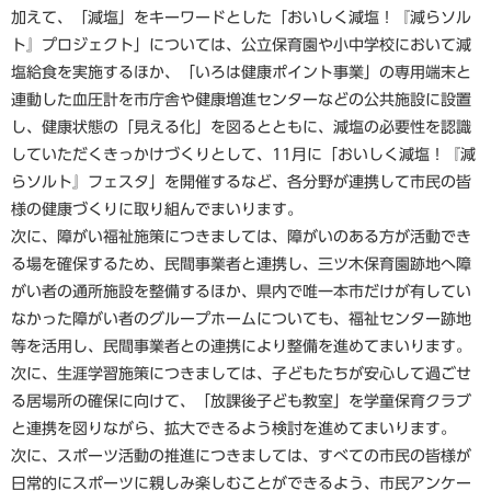
加えて、「減塩」をキーワードとした「おいしく減塩！『減らソル
ト』プロジェクト」については、公立保育園や小中学校において減
塩給食を実施するほか、「いろは健康ポイント事業」の専用端末と
連動した血圧計を市庁舎や健康増進センターなどの公共施設に設置
し、健康状態の「見える化」を図るとともに、減塩の必要性を認識
していただくきっかけづくりとして、11月に「おいしく減塩！『減
らソルト』フェスタ」を開催するなど、各分野が連携して市民の皆
様の健康づくりに取り組んでまいります。
次に、障がい福祉施策につきましては、障がいのある方が活動でき
る場を確保するため、民間事業者と連携し、三ツ木保育園跡地へ障
がい者の通所施設を整備するほか、県内で唯一本市だけが有してい
なかった障がい者のグループホームについても、福祉センター跡地
等を活用し、民間事業者との連携により整備を進めてまいります。
次に、生涯学習施策につきましては、子どもたちが安心して過ごせ
る居場所の確保に向けて、「放課後子ども教室」を学童保育クラブ
と連携を図りながら、拡大できるよう検討を進めてまいります。
次に、スポーツ活動の推進につきましては、すべての市民の皆様が
日常的にスポーツに親しみ楽しむことができるよう、市民アンケー