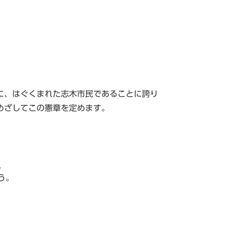
に、はぐくまれた志木市民であることに誇り
めざしてこの憲章を定めます。
。
う。