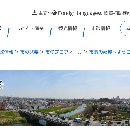
本文へ
Foreign language
閲覧補助機
報
しごと・産業
観光情報
市政情報
M
政情報
>
市の概要
>
市のプロフィール
>
市長の部屋へよう
そ