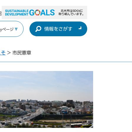
能
情報をさがす
yページ
こそ
>
市民憲章