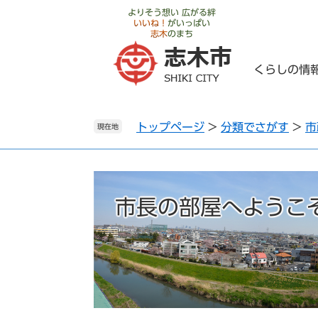
ペ
メ
よりそう想い 広がる絆
いいね！
がいっぱい
ー
ニ
志木
のまち
ジ
ュ
の
ー
くらしの情
先
を
頭
飛
で
ば
トップページ
>
分類でさがす
>
市
す
し
現在地
。
て
本
文
へ
市長の部屋へようこ