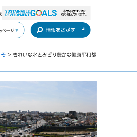
能
情報をさがす
yページ
こそ
>
きれいな水とみどり豊かな健康平和都