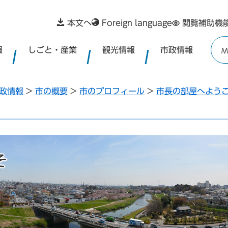
本文へ
Foreign language
閲覧補助機
報
しごと・産業
観光情報
市政情報
M
政情報
>
市の概要
>
市のプロフィール
>
市長の部屋へよう
そ