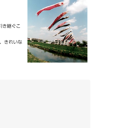
。
引き継ぐこ
、きれいな