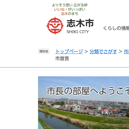
ペ
メ
よりそう想い 広がる絆
いいね！
がいっぱい
ー
ニ
志木
のまち
ジ
ュ
の
ー
くらしの情
先
を
頭
飛
で
ば
トップページ
>
分類でさがす
>
市
す
し
現在地
市宣言
。
て
本
文
へ
市長の部屋へようこ