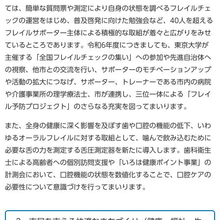
ては、簡単な質問票や測定により自身の状態を調べるフレイルチェ
ックの運営をはじめ、普及啓発に向けた勉強会など、40人を超える
フレイルサポーター主体による積極的な取組が着々と広がりをみせ
ているところであります。令和6年度につきましても、東京大学が
主催する「全国フレイルチェックの集い」への参加や先進自治体へ
の視察、他市との交流を行い、サポーターのモチベーションアップ
や活動の拡大につなげ、サポーター、トレーナーである市内の病院
や介護事業所の理学療法士、市が連携し、三位一体による「フレイ
ル予防プロジェクト」のさらなる充実を図ってまいります。
また、全身の健康に深く影響を及ぼす歯や口腔の機能の低下、いわ
ゆるオーラルフレイルに対する取組として、噛んで飲み込むために
必要な舌の力を測定する舌圧測定器を新たに導入します。歯科衛生
士による高齢者への個別訪問支援や「いろは健康ポイント事業」の
計測会において、口腔機能の状態を数値化することで、口腔ケアの
必要性について意識づけを行ってまいります。