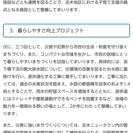
施設などとも連携を図ることで、志木地区における子育て支援の拠
点となる施設として整備してまいります。
3．暮らしやすさ向上プロジェクト
次に、三つ目として、災害や犯罪から市民の生命・財産を守り抜く
まちづくり、また、コンパクトな市域を生かし、市民の皆様にとっ
て暮らしやすいまちづくりを目指してまいります。具体的には、坂
下橋下流の館大排水路について、住環境の改善を図るため水路に蓋
掛けを行い、遊歩道化する工事に着手してまいります。工事に当た
っては、過去の水害状況を踏まえ、水路の断面積を従来のおよそ1.4
倍とすることで、雨水の貯留スペースを増強するとともに、遊歩道
にはストレッチや腹筋運動ができるベンチを設置するなど、地域の
魅力を一層高める憩いの場として、2か年にわたって整備してまい
ります。
また、災害に強いまちづくりについては、志木ニュータウン内の管
理組合が実施する耐震診断に対して補助を行うなど、旧耐震基準で