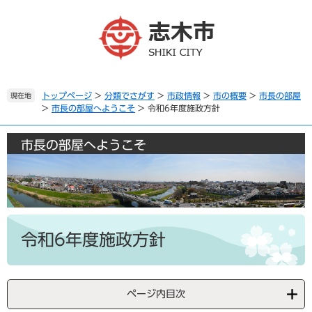
ペ
メ
ー
ニ
ジ
ュ
の
ー
先
を
頭
飛
で
ば
トップページ
>
分類でさがす
>
市政情報
>
市の概要
>
市長の部屋
現在地
>
市長の部屋へようこそ
>
令和6年度施政方針
す
し
。
て
本
市長の部屋へようこそ
文
へ
本
文
令和6年度施政方針
ページ内目次