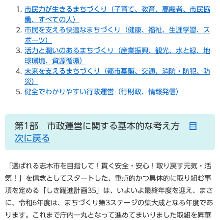
市民力が生きるまちづくり（子育て、教育、高齢者、市民協
働、すべての人）
市民を支える快適なまちづくり（健康、福祉、生涯学習、ス
ポーツ）
活力と潤いのあるまちづくり（産業振興、観光、水と緑、地
球環境、資源循環）
未来を支えるまちづくり（都市基盤、交通、消防・防犯、防
災）
健全でわかりやすい行政運営（行財政、情報発信）
第1部 市政運営に関する基本的な考え方
目
次に戻る
「選ばれる志木市を目指して！貫く安全・安心！取り戻す元気・活
気！」を信念としてスタートした、重点的かつ具体的に取り組む事
項を定める「しき躍進計画35」は、いよいよ最終年度を迎え、まさ
に、令和6年度は、まちづくり第3ステージの集大成となる年度であ
ります。これまで庁内一丸となって進めてまいりました取組を昇華