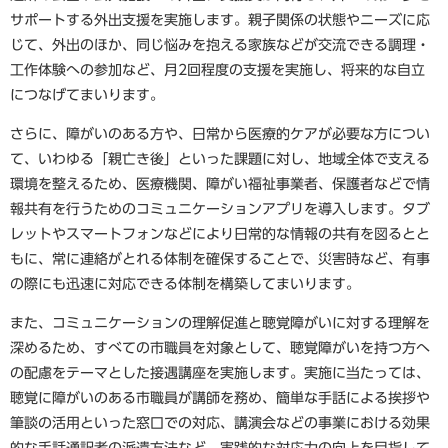
サポートする外出支援を実施します。親子関係の状態やニーズに応
じて、外出のほか、同じ悩みを抱える家族などが交流できる調理・
工作体験への参加など、月2回程度の支援を実施し、将来的な自立
につなげてまいります。
さらに、障がいのある方や、日常から医療的ケアが必要な方につい
て、いわゆる「親亡き後」といった課題に対し、地域全体で支える
環境を整えるため、医療機関、障がい福祉事業者、保護者などで情
報共有を行うためのコミュニケーションアプリを導入します。タブ
レットやスマートフォンなどにより日常的な情報の共有を図るとと
もに、常に連絡がとれる体制を確保することで、災害時など、有事
の際にも迅速に対応できる体制を構築してまいります。
また、コミュニケーションの理解促進と聴覚障がいに対する理解を
深めるため、すべての市職員を対象として、聴覚障がいを持つ方へ
の配慮をテーマとした接遇講座を実施します。実施に当たっては、
聴覚に障がいのある市職員が講師を務め、簡単な手話による挨拶や
筆談の活用といった窓口での対応、講演会などの事業における効果
的な手話通訳者の派遣方法など、実践的な対応力の向上を目指して