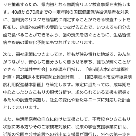
りを推進するため、県内初となる歯周病リスク検査事業を実施しま
す。40歳から70歳までの一定年齢の国民健康保険被保険者を対象
に、歯周病のリスクを簡易的に判定することができる検査キットを
配布し、継続的な歯科の受診につなげることで、いつまでも自分の
歯で食べることができるよう、歯の喪失を防ぐとともに、生活習慣
病や疾病の重症化予防にもつなげてまいります。
次に、福祉施策につきましては、誰もが住み慣れた地域で、みんな
がつながり、安心して自分らしく暮らせるまち、誰もが輝くことが
できる「地域共生社会」の実現を目指し、「第5期志木市地域福祉
計画・第2期志木市再犯防止推進計画」、「第3期志木市成年後見制
度利用促進基本計画」を策定します。策定に当たっては、成年期を
中心としたひきこもりの現状分析や、求められている支援を把握す
るための調査を実施し、社会の変化や新たなニーズに対応した計画
としてまいります。
また、生活困窮者の自立に向けた支援として、不登校やひきこもり
状態にある方やそのご家族を対象に、従来の学習支援事業に併せ、
近所の公園や公共施設への外出に支援員が同行し、外への第一歩を