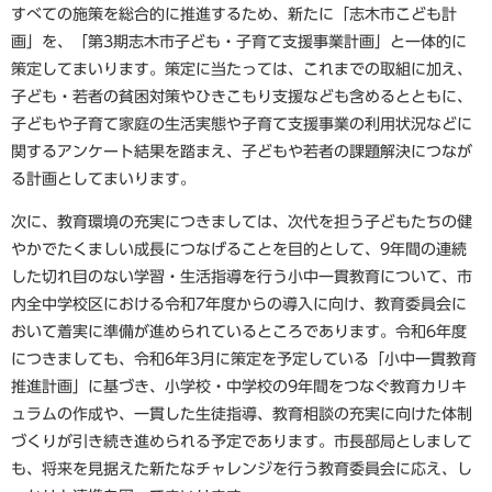
すべての施策を総合的に推進するため、新たに「志木市こども計
画」を、「第3期志木市子ども・子育て支援事業計画」と一体的に
策定してまいります。策定に当たっては、これまでの取組に加え、
子ども・若者の貧困対策やひきこもり支援なども含めるとともに、
子どもや子育て家庭の生活実態や子育て支援事業の利用状況などに
関するアンケート結果を踏まえ、子どもや若者の課題解決につなが
る計画としてまいります。
次に、教育環境の充実につきましては、次代を担う子どもたちの健
やかでたくましい成長につなげることを目的として、9年間の連続
した切れ目のない学習・生活指導を行う小中一貫教育について、市
内全中学校区における令和7年度からの導入に向け、教育委員会に
おいて着実に準備が進められているところであります。令和6年度
につきましても、令和6年3月に策定を予定している「小中一貫教育
推進計画」に基づき、小学校・中学校の9年間をつなぐ教育カリキ
ュラムの作成や、一貫した生徒指導、教育相談の充実に向けた体制
づくりが引き続き進められる予定であります。市長部局としまして
も、将来を見据えた新たなチャレンジを行う教育委員会に応え、し