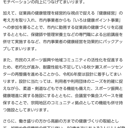
モチベーションの向上につなげてまいります。
加えて、従業員の健康管理を経営的な視点で捉える「健康経営」の
考え方を取り入れ、市内事業者からも「いろは健康ポイント事業」
への参加を募ることで、市内に勤務する従業員の健康づくりを応援
するとともに、保健師や管理栄養士などの専門職による出前講座を
併せて実施するなど、市内事業者の健康経営を効果的にバックアッ
プしてまいります。
また、市民のスポーツ振興や地域コミュニティの活性化を促進する
ため、老朽化が進み、耐震性能も不足している秋ケ瀬スポーツセン
ターの再整備を進めることから、令和6年度は設計に着手してまい
ります。設計に当たっては、利用者や利用団体のニーズを的確に捉
えながら、柔道・剣道などもできる機能も備えた、スポーツ振興と
健康増進に資する施設にするとともに、会議室や集会スペースを確
保することで、宗岡地区のコミュニティ拠点としての機能も併せ持
つ施設としてまいります。
さらに、働き盛りの方から高齢の方までの健康づくりの取組とし