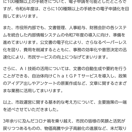
に100種類以上の手続きについて、電子申請を可能としたところで
すが、令和6年度は、さらに100種類以上の手続きの電子申請化を目
指してまいります。
また、市役所内部でも、文書管理、人事給与、財務会計の各システ
ムを統合した内部情報システムの令和7年度の導入に向け、準備を
進めてまいります。公文書の電子化により、さらなるペーパーレス
化を図り、費用を削減するとともに、事務の効率化や意思決定の迅
速化により、市民サービスの向上につなげてまいります。
さらに、ＡＩ技術の活用については、文書の自動生成や要約を行う
ことができる、自治体向けＣｈａｔＧＰＴサービスを導入し、政策
のアイデア出しやアンケートの原案作成など、文章に関するさまざ
まな業務に活用してまいります。
以上、市政運営に関する基本的な考え方について、主要施策の一端
を述べさせていただきました。
3年余りに及んだコロナ禍を乗り越え、市民の皆様の笑顔と活気が
戻りつつあるものの、物価高騰や少子高齢化の進展など、未だ取り