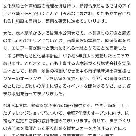
文化施設と体育施設の機能を併せ持つ、新複合施設ならではのアイ
デアを盛り込んでいくことで「みんなに愛され、だれもが主役にな
れる」施設を目指し、整備を確実に進めてまいります。
また、志木駅前からいろは親水公園までの、本町通りの沿道と周辺
の中心市街地エリアについては、商業施設の集積や、回遊促進を図
り、エリア一帯が魅力と活力あふれる地域となることを目指した
「中心市街地活性化基本計画」が令和5年度より始動したところで
あります。これまでに、市も出資する志木街づくり株式会社を実施
主体として、起業・創業の相談ができる中心市街地新規出店支援セ
ンターのオープンや、空き店舗の発掘と紹介、街バルの開催をはじ
めとしたにぎわいの創出に資するイベントを開催するなど、さまざ
まな取組を行ってまいりました。
令和6年度は、経営を学ぶ実践の場を提供する、空き店舗を活用し
たチャレンジショップについて、令和7年度のオープンに向け、候
補地の選定や店舗の設計を進めてまいります。併せて、まちづくり
の専門家を講師として招く創業支援セミナーを実施することによ
り、中心市街地における起業・創業を支援してまいります。