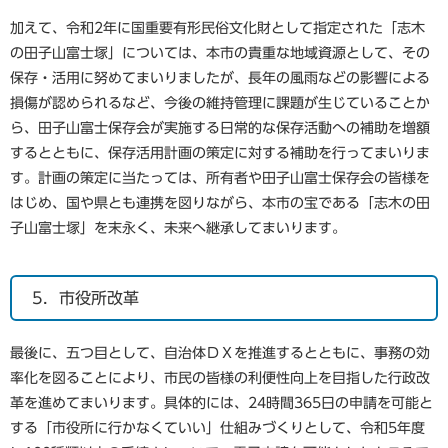
加えて、令和2年に国重要有形民俗文化財として指定された「志木
の田子山富士塚」については、本市の貴重な地域資源として、その
保存・活用に努めてまいりましたが、長年の風雨などの影響による
損傷が認められるなど、今後の維持管理に課題が生じていることか
ら、田子山富士保存会が実施する日常的な保存活動への補助を増額
するとともに、保存活用計画の策定に対する補助を行ってまいりま
す。計画の策定に当たっては、所有者や田子山富士保存会の皆様を
はじめ、国や県とも連携を図りながら、本市の宝である「志木の田
子山富士塚」を末永く、未来へ継承してまいります。
5．市役所改革
最後に、五つ目として、自治体ＤＸを推進するとともに、事務の効
率化を図ることにより、市民の皆様の利便性向上を目指した行政改
革を進めてまいります。具体的には、24時間365日の申請を可能と
する「市役所に行かなくていい」仕組みづくりとして、令和5年度