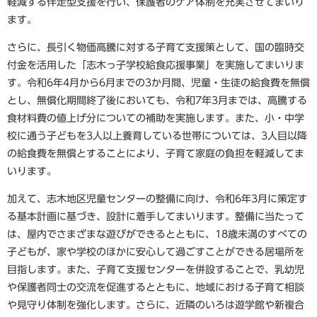
軽減する伴走型支援を行い、保護者のケア体制を充実させてまいり
ます。
さらに、長引く物価高騰に対する子育て支援策として、国の臨時交
付金を活用した「志木っ子学校給食応援事業」を実施してまいりま
す。令和6年4月から6月までの3か月間、児童・生徒の給食費を無償
とし、無償化期間終了後においても、令和7年3月までは、高騰する
食材料費の値上げ分についての補助を実施します。また、小・中学
校に通う子どもを3人以上養育している世帯については、3人目以降
の給食費を無償とすることにより、子育て家庭の負担を軽減してま
いります。
加えて、志木地区児童センターの整備に向け、令和6年3月に策定す
る基本計画に基づき、設計に着手してまいります。整備に当たって
は、屋内でさまざまな遊びができるとともに、18歳未満のすべての
子どもが、家や学校のほかに安心して過ごすことができる居場所を
目指します。また、子育て支援センターを併設することで、乳幼児
や保護者同士の交流を促進するとともに、地域における子育て相談
や見守り体制を強化します。さらに、近隣のいろは遊学館や新複合