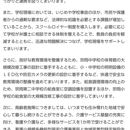
っかりと連携を図ってまいります。
また、学校現場においては、いじめや学校事故のほか、市民や保護
者からの過剰な要求など、法律的な知識を必要とする課題が増加し
ていることから、スクールロイヤー制度を導入します。必要に応じ
て学校が弁護士に相談できる体制を整えることで、教員の負担を軽
減するとともに、迅速な問題解決につなげ、学校現場をサポートし
てまいります。
さらに、良好な教育環境を整備するため、宗岡中学校の体育館の大
規模改修工事の設計に着手するとともに、小・中学校の照明設備の
ＬＥＤ化や防犯カメラの更新の設計に着手するなど、快適で安全な
教育環境の整備を進めてまいります。また、給食調理環境の向上の
ため、宗岡第二中学校の給食室に空調設備を設置するほか、宗岡小
学校の給食室の大規模改修工事の設計に着手してまいります。
次に、高齢者施策につきましては、いつまでも住み慣れた地域で安
心して暮らし続けることができるよう、介護サービス基盤の充実に
向け、看護や介護など、多様なサービスを1か所で受けることがで
きる、看護小規模多機能型居宅介護事業所と地域密着型特定施設を