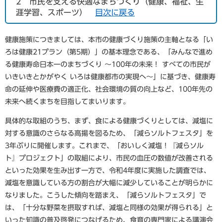
2
市民を支える快適なまちづくり（健康、福祉、生
涯学習、スポーツ）
目次に戻る
健康施策につきましては、本市の健康づくり施策の主軸となる「い
ろは健康21プラン（第5期）」の基本理念である、「みんなで進め
る健康寿命日本一のまちづくり ～100年の未来！ すべての市民が
いきいきとかがやく いろは健康都市の実現へ～」に基づき、健康寿
命の延伸や医療費の適正化、社会環境の質の向上など、100年先の
未来へ続くまちを目指してまいります。
具体的な取組のうち、まず、食による健康づくりとしては、減塩に
対する意識のさらなる高揚を図るため、「減らソルトフェスタ」を
3年ぶりに開催します。これまで、「おいしく減塩！『減らソル
ト』プロジェクト」の取組により、市民の血圧の数値が改善される
といった効果を生み出す一方で、令和4年度に実施した調査では、
減塩を意識している方の割合が大幅に減少していることが明らかに
なりました。こうした傾向を踏まえ、「減らソルトフェスタ」で
は、「十分な野菜を摂取すれば、減塩と同様の効果が得られる」と
いった知識の普及啓発につなげるため、食育の専門家による講演会