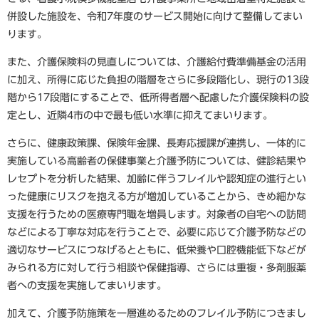
併設した施設を、令和7年度のサービス開始に向けて整備してまい
ります。
また、介護保険料の見直しについては、介護給付費準備基金の活用
に加え、所得に応じた負担の階層をさらに多段階化し、現行の13段
階から17段階にすることで、低所得者層へ配慮した介護保険料の設
定とし、近隣4市の中で最も低い水準に抑えてまいります。
さらに、健康政策課、保険年金課、長寿応援課が連携し、一体的に
実施している高齢者の保健事業と介護予防については、健診結果や
レセプトを分析した結果、加齢に伴うフレイルや認知症の進行とい
った健康にリスクを抱える方が増加していることから、きめ細かな
支援を行うための医療専門職を増員します。対象者の自宅への訪問
などによる丁寧な対応を行うことで、必要に応じて介護予防などの
適切なサービスにつなげるとともに、低栄養や口腔機能低下などが
みられる方に対して行う相談や保健指導、さらには重複・多剤服薬
者への支援を実施してまいります。
加えて、介護予防施策を一層進めるためのフレイル予防につきまし