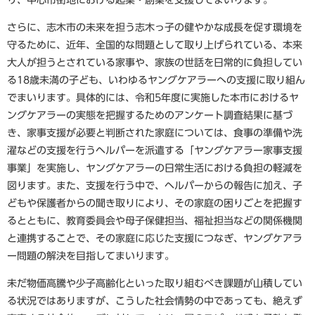
さらに、志木市の未来を担う志木っ子の健やかな成長を促す環境を
守るために、近年、全国的な問題として取り上げられている、本来
大人が担うとされている家事や、家族の世話を日常的に負担してい
る18歳未満の子ども、いわゆるヤングケアラーへの支援に取り組ん
でまいります。具体的には、令和5年度に実施した本市におけるヤ
ングケアラーの実態を把握するためのアンケート調査結果に基づ
き、家事支援が必要と判断された家庭については、食事の準備や洗
濯などの支援を行うヘルパーを派遣する「ヤングケアラー家事支援
事業」を実施し、ヤングケアラーの日常生活における負担の軽減を
図ります。また、支援を行う中で、ヘルパーからの報告に加え、子
どもや保護者からの聞き取りにより、その家庭の困りごとを把握す
るとともに、教育委員会や母子保健担当、福祉担当などの関係機関
と連携することで、その家庭に応じた支援につなぎ、ヤングケアラ
ー問題の解決を目指してまいります。
未だ物価高騰や少子高齢化といった取り組むべき課題が山積してい
る状況ではありますが、こうした社会情勢の中であっても、絶えず