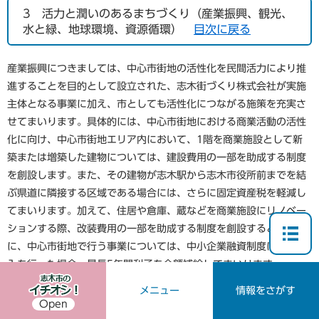
3
活力と潤いのあるまちづくり（産業振興、観光、
水と緑、地球環境、資源循環）
目次に戻る
産業振興につきましては、中心市街地の活性化を民間活力により推
進することを目的として設立された、志木街づくり株式会社が実施
主体となる事業に加え、市としても活性化につながる施策を充実さ
せてまいります。具体的には、中心市街地における商業活動の活性
化に向け、中心市街地エリア内において、1階を商業施設として新
築または増築した建物については、建設費用の一部を助成する制度
を創設します。また、その建物が志木駅から志木市役所前までを結
ぶ県道に隣接する区域である場合には、さらに固定資産税を軽減し
てまいります。加えて、住居や倉庫、蔵などを商業施設にリノベー
ションする際、改装費用の一部を助成する制度を創設するととも
に、中心市街地で行う事業については、中小企業融資制度による借
入を行った場合、最長5年間利子を全額補給してまいります。
メニュー
情報をさがす
次に、農業振興につきましては、農業経営の安定化を目的として、
Open
農業経営基盤強化促進法に基づく地域計画を策定してまいります。