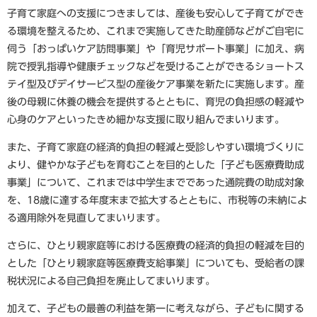
子育て家庭への支援につきましては、産後も安心して子育てができ
る環境を整えるため、これまで実施してきた助産師などがご自宅に
伺う「おっぱいケア訪問事業」や「育児サポート事業」に加え、病
院で授乳指導や健康チェックなどを受けることができるショートス
テイ型及びデイサービス型の産後ケア事業を新たに実施します。産
後の母親に休養の機会を提供するとともに、育児の負担感の軽減や
心身のケアといったきめ細かな支援に取り組んでまいります。
また、子育て家庭の経済的負担の軽減と受診しやすい環境づくりに
より、健やかな子どもを育むことを目的とした「子ども医療費助成
事業」について、これまでは中学生までであった通院費の助成対象
を、18歳に達する年度末まで拡大するとともに、市税等の未納によ
る適用除外を見直してまいります。
さらに、ひとり親家庭等における医療費の経済的負担の軽減を目的
とした「ひとり親家庭等医療費支給事業」についても、受給者の課
税状況による自己負担を廃止してまいります。
加えて、子どもの最善の利益を第一に考えながら、子どもに関する