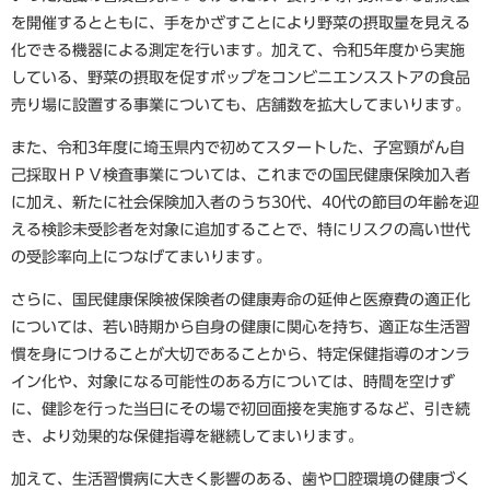
を開催するとともに、手をかざすことにより野菜の摂取量を見える
化できる機器による測定を行います。加えて、令和5年度から実施
している、野菜の摂取を促すポップをコンビニエンスストアの食品
売り場に設置する事業についても、店舗数を拡大してまいります。
また、令和3年度に埼玉県内で初めてスタートした、子宮頸がん自
己採取ＨＰＶ検査事業については、これまでの国民健康保険加入者
に加え、新たに社会保険加入者のうち30代、40代の節目の年齢を迎
える検診未受診者を対象に追加することで、特にリスクの高い世代
の受診率向上につなげてまいります。
さらに、国民健康保険被保険者の健康寿命の延伸と医療費の適正化
については、若い時期から自身の健康に関心を持ち、適正な生活習
慣を身につけることが大切であることから、特定保健指導のオンラ
イン化や、対象になる可能性のある方については、時間を空けず
に、健診を行った当日にその場で初回面接を実施するなど、引き続
き、より効果的な保健指導を継続してまいります。
加えて、生活習慣病に大きく影響のある、歯や口腔環境の健康づく