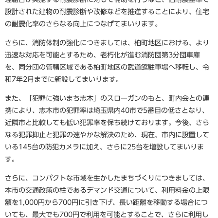
設計された建物の耐震診断や改修などを推進することにより、住宅
の耐震化率のさらなる向上につなげてまいります。
さらに、消防体制の強化につきましては、柏町地区における、より
迅速な対応を可能とするため、老朽化が進む消防団第3分団車庫
を、同分団の管轄区域である柏町地区の武道館駐車場へ移転し、令
和7年2月までに新設してまいります。
また、「犯罪に強いまち志木」のスローガンのもと、町内会との連
携により、志木市の犯罪率は埼玉県内40市で5番目の低さとなり、
近隣市と比較しても低い犯罪率を保ち続けております。今後、さら
なる犯罪抑止と犯罪の速やかな解決のため、現在、市内に設置して
いる145台の防犯カメラに加え、さらに25台を増設してまいりま
す。
さらに、コンパクトな市域を生かしたまちづくりにつきましては、
本市の交通政策の柱であるデマンド交通について、利用料金の上限
額を1,000円から700円に引き下げ、長い距離を移動する場合につ
いても、最大でも700円で利用を可能とすることで、さらに利用し