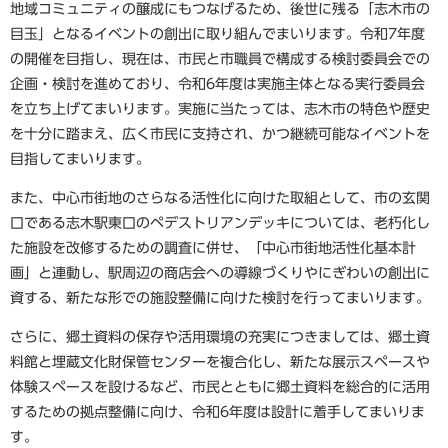
地域コミュニティの醸成にもつなげるため、後世に残る「志木市の
目玉」となるイベントの創出に取り組んでまいります。令和7年度
の開催を目指し、現在は、市民と市職員で構成する検討委員会での
企画・検討を進めており、令和6年度は実施主体となる実行委員会
を立ち上げてまいります。実施に当たっては、志木市の特色や歴史
を十分に踏まえ、広く市民に支持され、かつ継続可能なイベントを
目指してまいります。
また、中心市街地のさらなる活性化に向けた取組として、市の玄関
口である志木駅東口のペデストリアンデッキについては、老朽化し
た施設を改修するための調査に併せ、「中心市街地活性化基本計
画」と連動し、駅周辺の商店会への導線づくりやにぎわいの創出に
資する、新たな形での施設整備に向けた検討を行ってまいります。
さらに、郷土資料の保存や活用環境の充実につきましては、郷土資
料館と埋蔵文化財保管センターを複合化し、新たな展示スペースや
体験スペースを設けるなど、市民とともに郷土資料を総合的に活用
するための拠点整備に向け、令和6年度は設計に着手してまいりま
す。