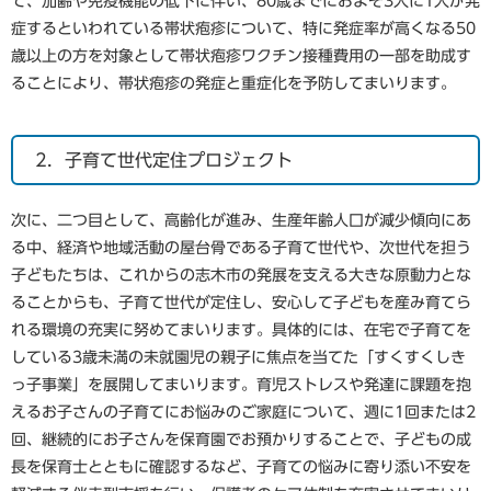
て、加齢や免疫機能の低下に伴い、80歳までにおよそ3人に1人が発
症するといわれている帯状疱疹について、特に発症率が高くなる50
歳以上の方を対象として帯状疱疹ワクチン接種費用の一部を助成す
ることにより、帯状疱疹の発症と重症化を予防してまいります。
2．子育て世代定住プロジェクト
次に、二つ目として、高齢化が進み、生産年齢人口が減少傾向にあ
る中、経済や地域活動の屋台骨である子育て世代や、次世代を担う
子どもたちは、これからの志木市の発展を支える大きな原動力とな
ることからも、子育て世代が定住し、安心して子どもを産み育てら
れる環境の充実に努めてまいります。具体的には、在宅で子育てを
している3歳未満の未就園児の親子に焦点を当てた「すくすくしき
っ子事業」を展開してまいります。育児ストレスや発達に課題を抱
えるお子さんの子育てにお悩みのご家庭について、週に1回または2
回、継続的にお子さんを保育園でお預かりすることで、子どもの成
長を保育士とともに確認するなど、子育ての悩みに寄り添い不安を