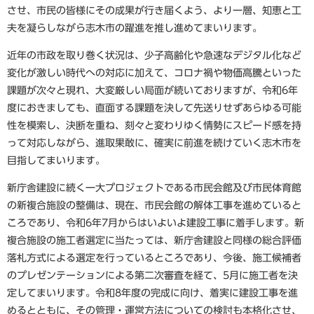
させ、市民の皆様にその成果が行き届くよう、より一層、知恵と工
夫を凝らしながら志木市の躍進を推し進めてまいります。
近年の市政を取り巻く状況は、少子高齢化や急速なデジタル化など
変化が激しい時代への対応に加えて、コロナ禍や物価高騰といった
課題が次々と現れ、大変厳しい局面が続いておりますが、令和6年
度におきましても、直面する課題を決して先送りせずあらゆる可能
性を模索し、決断を重ね、刻々と変わりゆく情勢にスピード感を持
って対応しながら、進取果敢に、確実に前進を続けていく志木市を
目指してまいります。
新庁舎建設に続く一大プロジェクトである市民会館及び市民体育館
の新複合施設の整備は、現在、市民会館の解体工事を進めていると
ころであり、令和6年7月からはいよいよ建設工事に着手します。新
複合施設の施工者選定に当たっては、新庁舎建設と同様の総合評価
落札方式による選定を行っているところであり、今後、施工候補者
のプレゼンテーションによる第二次審査を経て、5月に施工者を決
定してまいります。令和8年度の完成に向け、着実に建設工事を進
めるとともに、その管理・運営方法についての検討も本格化させ、