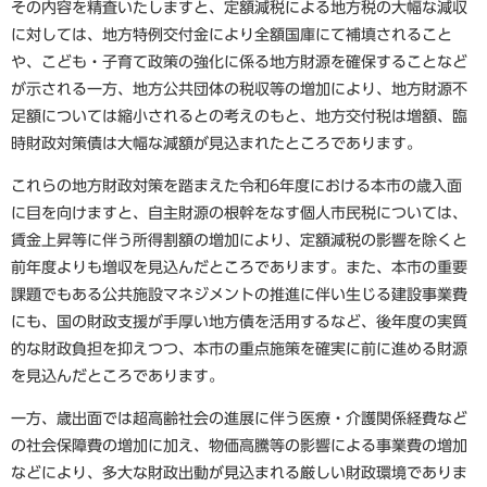
その内容を精査いたしますと、定額減税による地方税の大幅な減収
に対しては、地方特例交付金により全額国庫にて補填されること
や、こども・子育て政策の強化に係る地方財源を確保することなど
が示される一方、地方公共団体の税収等の増加により、地方財源不
足額については縮小されるとの考えのもと、地方交付税は増額、臨
時財政対策債は大幅な減額が見込まれたところであります。
これらの地方財政対策を踏まえた令和6年度における本市の歳入面
に目を向けますと、自主財源の根幹をなす個人市民税については、
賃金上昇等に伴う所得割額の増加により、定額減税の影響を除くと
前年度よりも増収を見込んだところであります。また、本市の重要
課題でもある公共施設マネジメントの推進に伴い生じる建設事業費
にも、国の財政支援が手厚い地方債を活用するなど、後年度の実質
的な財政負担を抑えつつ、本市の重点施策を確実に前に進める財源
を見込んだところであります。
一方、歳出面では超高齢社会の進展に伴う医療・介護関係経費など
の社会保障費の増加に加え、物価高騰等の影響による事業費の増加
などにより、多大な財政出動が見込まれる厳しい財政環境でありま