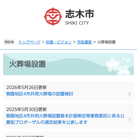
ペ
メ
ー
ニ
ジ
ュ
の
ー
先
を
頭
飛
で
ば
トップページ
>
計画・ビジョン
>
市政運営
>
火葬場設置
現在地
す
し
。
て
本
本
文
火葬場設置
文
へ
2026年5月26日更新
朝霞地区4市共用火葬場の設置検討
2025年5月30日更新
朝霞地区4市共用火葬場設置基本計画策定等業務委託に係る公
募型プロポーザルの選定結果を公表します