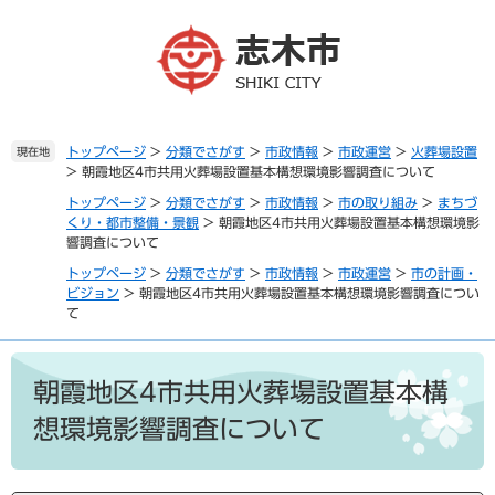
ペ
メ
ー
ニ
ジ
ュ
の
ー
先
を
頭
飛
で
ば
トップページ
>
分類でさがす
>
市政情報
>
市政運営
>
火葬場設置
現在地
>
朝霞地区4市共用火葬場設置基本構想環境影響調査について
す
し
。
て
トップページ
>
分類でさがす
>
市政情報
>
市の取り組み
>
まちづ
本
くり・都市整備・景観
>
朝霞地区4市共用火葬場設置基本構想環境影
文
響調査について
へ
トップページ
>
分類でさがす
>
市政情報
>
市政運営
>
市の計画・
ビジョン
>
朝霞地区4市共用火葬場設置基本構想環境影響調査につい
て
本
文
朝霞地区4市共用火葬場設置基本構
想環境影響調査について