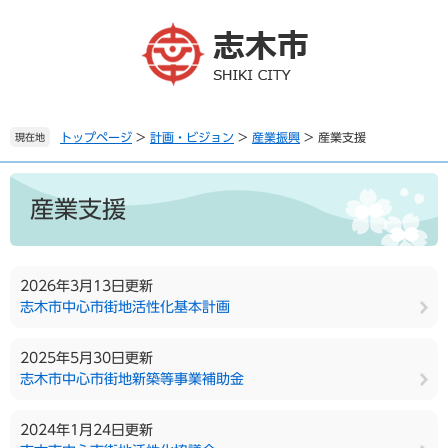
ペ
メ
ー
ニ
ジ
ュ
の
ー
先
を
頭
飛
で
ば
トップページ
>
計画・ビジョン
>
産業振興
>
産業支援
現在地
す
し
。
て
本
本
文
産業支援
文
へ
2026年3月13日更新
志木市中心市街地活性化基本計画
2025年5月30日更新
志木市中心市街地新築等事業補助金
2024年1月24日更新