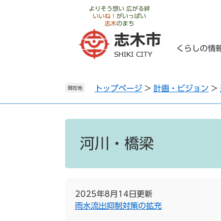
ペ
メ
よりそう想い 広がる絆
いいね！
がいっぱい
ー
ニ
志木
のまち
ジ
ュ
の
ー
くらしの情
先
を
頭
飛
で
ば
トップページ
>
計画・ビジョン
>
す
し
現在地
。
て
本
文
本
へ
文
河川・橋梁
2025年8月14日更新
雨水流出抑制対策の拡充