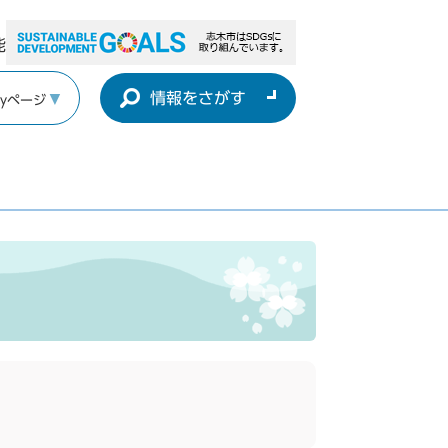
能
情報をさがす
yページ