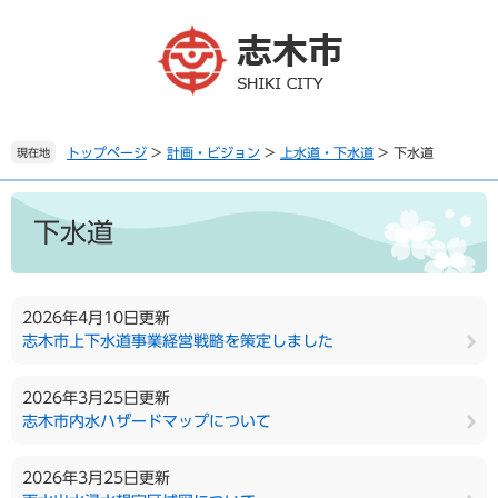
ペ
メ
ー
ニ
ジ
ュ
の
ー
先
を
頭
飛
で
ば
トップページ
>
計画・ビジョン
>
上水道・下水道
>
下水道
現在地
す
し
。
て
本
本
文
下水道
文
へ
2026年4月10日更新
志木市上下水道事業経営戦略を策定しました
2026年3月25日更新
志木市内水ハザードマップについて
2026年3月25日更新