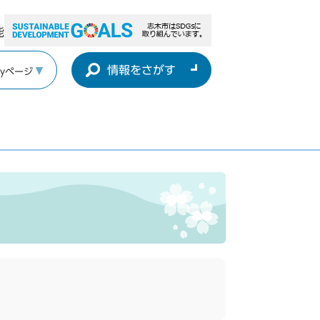
能
情報をさがす
yページ