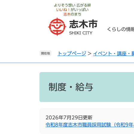
ペ
メ
よりそう想い 広がる絆
いいね！
がいっぱい
ー
ニ
志木
のまち
ジ
ュ
の
ー
くらしの情
先
を
頭
飛
で
ば
トップページ
>
イベント・講座・
す
し
現在地
。
て
本
文
本
へ
文
制度・給与
2026年7月29日更新
令和8年度志木市職員採用試験（令和9年