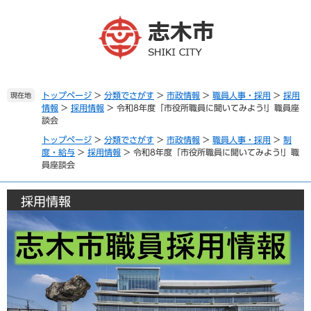
ペ
メ
ー
ニ
ジ
ュ
の
ー
先
を
頭
飛
で
ば
トップページ
>
分類でさがす
>
市政情報
>
職員人事・採用
>
採用
現在地
情報
>
採用情報
>
令和8年度「市役所職員に聞いてみよう!」職員座
す
し
談会
。
て
本
トップページ
>
分類でさがす
>
市政情報
>
職員人事・採用
>
制
文
度・給与
>
採用情報
>
令和8年度「市役所職員に聞いてみよう!」職
員座談会
へ
採用情報