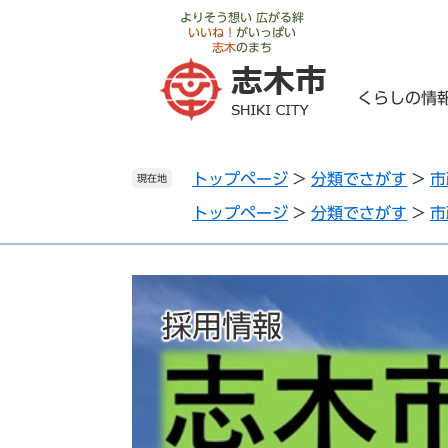
ペ
メ
よりそう想い 広がる絆
いいね！
がいっぱい
ー
ニ
志木
のまち
ジ
ュ
の
ー
くらしの情
先
を
頭
飛
で
ば
トップページ
>
分類でさがす
>
市
す
し
現在地
。
て
トップページ
>
分類でさがす
>
市
本
文
へ
採用情報