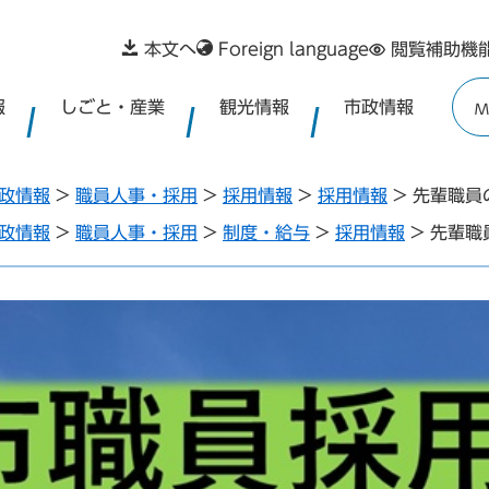
本文へ
Foreign language
閲覧補助機
報
しごと・産業
観光情報
市政情報
M
政情報
>
職員人事・採用
>
採用情報
>
採用情報
>
先輩職員
政情報
>
職員人事・採用
>
制度・給与
>
採用情報
>
先輩職