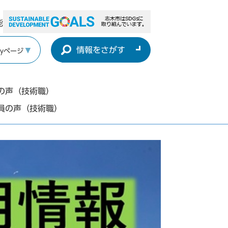
能
情報をさがす
yページ
の声（技術職）
員の声（技術職）