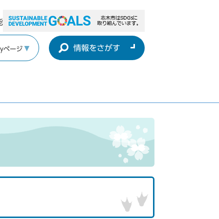
能
情報をさがす
yページ