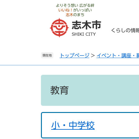
ペ
メ
よりそう想い 広がる絆
いいね！
がいっぱい
ー
ニ
志木
のまち
ジ
ュ
の
ー
くらしの情
先
を
頭
飛
で
ば
トップページ
>
イベント・講座・
す
し
現在地
。
て
本
文
本
へ
文
教育
小・中学校