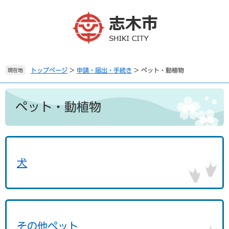
ペ
メ
ー
ニ
ジ
ュ
の
ー
先
を
頭
飛
で
ば
トップページ
>
申請・届出・手続き
>
ペット・動植物
現在地
す
し
。
て
本
本
文
ペット・動植物
文
へ
犬
その他ペット