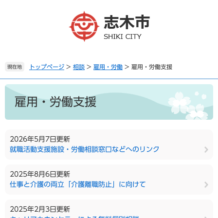
ペ
メ
ー
ニ
ジ
ュ
の
ー
先
を
頭
飛
で
ば
トップページ
>
相談
>
雇用・労働
>
雇用・労働支援
現在地
す
し
。
て
本
本
文
雇用・労働支援
文
へ
2026年5月7日更新
就職活動支援施設・労働相談窓口などへのリンク
2025年8月6日更新
仕事と介護の両立「介護離職防止」に向けて
2025年2月3日更新