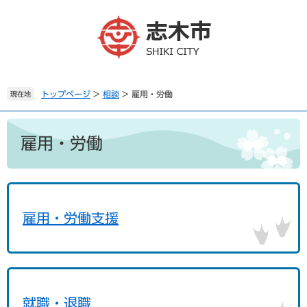
ペ
メ
ー
ニ
ジ
ュ
の
ー
先
を
頭
飛
で
ば
トップページ
>
相談
>
雇用・労働
現在地
す
し
。
て
本
本
文
雇用・労働
文
へ
雇用・労働支援
就職・退職