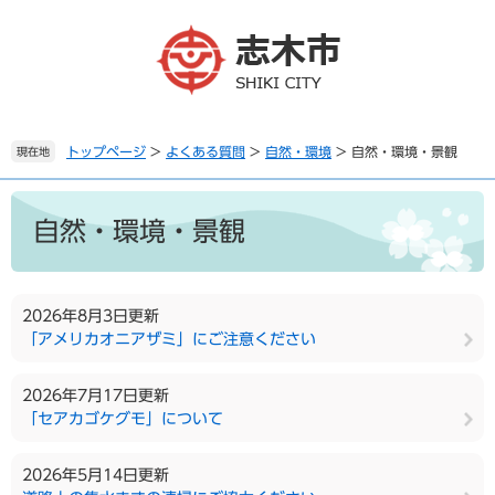
ペ
メ
ー
ニ
ジ
ュ
の
ー
先
を
頭
飛
で
ば
トップページ
>
よくある質問
>
自然・環境
>
自然・環境・景観
現在地
す
し
。
て
本
本
文
自然・環境・景観
文
へ
2026年8月3日更新
「アメリカオニアザミ」にご注意ください
2026年7月17日更新
「セアカゴケグモ」について
2026年5月14日更新